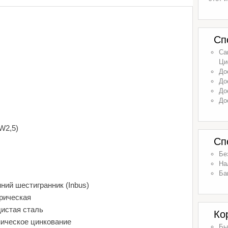
Сп
Са
Ци
До
До
До
До
W2,5)
Сп
Бе
На
Ба
ний шестигранник (Inbus)
рическая
дистая сталь
Ко
ническое цинкование
Бы