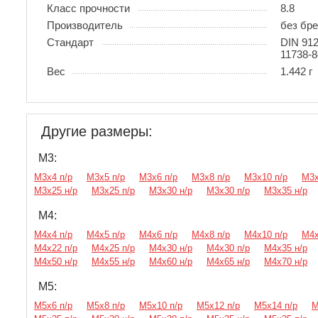
Класс прочности
8.8
Производитель
без бр
Стандарт
DIN 91
11738-8
Вес
1.442 г
Другие размеры:
М3:
М3х4 п/р
М3х5 п/р
М3х6 п/р
М3х8 п/р
М3х10 п/р
М3х
М3х25 н/р
М3х25 п/р
М3х30 н/р
М3х30 п/р
М3х35 н/р
М4:
М4х4 п/р
М4х5 п/р
М4х6 п/р
М4х8 п/р
М4х10 п/р
М4х
М4х22 п/р
М4х25 п/р
М4х30 н/р
М4х30 п/р
М4х35 н/р
М4х50 н/р
М4х55 н/р
М4х60 н/р
М4х65 н/р
М4х70 н/р
М5:
М5х6 п/р
М5х8 п/р
М5х10 п/р
М5х12 п/р
М5х14 п/р
М