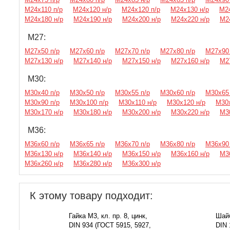
М24х110 п/р
М24х120 н/р
М24х120 п/р
М24х130 н/р
М24
М24х180 н/р
М24х190 н/р
М24х200 н/р
М24х220 н/р
М2
М27:
М27х50 п/р
М27х60 п/р
М27х70 п/р
М27х80 п/р
М27х90 
М27х130 н/р
М27х140 н/р
М27х150 н/р
М27х160 н/р
М2
М30:
М30х40 п/р
М30х50 п/р
М30х55 п/р
М30х60 п/р
М30х65 
М30х90 п/р
М30х100 п/р
М30х110 н/р
М30х120 н/р
М30х
М30х170 н/р
М30х180 н/р
М30х200 н/р
М30х220 н/р
М3
М36:
М36х60 п/р
М36х65 п/р
М36х70 п/р
М36х80 п/р
М36х90 
М36х130 н/р
М36х140 н/р
М36х150 н/р
М36х160 н/р
М3
М36х260 н/р
М36х280 н/р
М36х300 н/р
К этому товару подходит:
Гайка М3, кл. пр. 8, цинк,
Шайб
DIN 934 (ГОСТ 5915, 5927,
DIN 