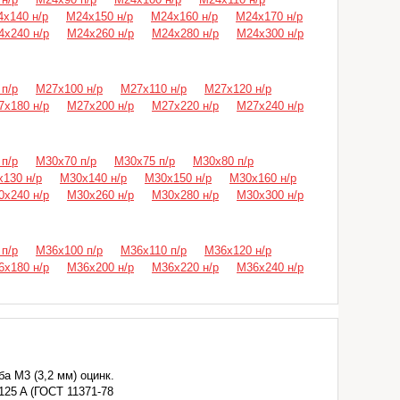
х140 н/р
М24х150 н/р
М24х160 н/р
М24х170 н/р
4х240 н/р
М24х260 н/р
М24х280 н/р
М24х300 н/р
п/р
М27х100 н/р
М27х110 н/р
М27х120 н/р
7х180 н/р
М27х200 н/р
М27х220 н/р
М27х240 н/р
п/р
М30х70 п/р
М30х75 п/р
М30х80 п/р
130 н/р
М30х140 н/р
М30х150 н/р
М30х160 н/р
0х240 н/р
М30х260 н/р
М30х280 н/р
М30х300 н/р
п/р
М36х100 п/р
М36х110 п/р
М36х120 н/р
6х180 н/р
М36х200 н/р
М36х220 н/р
М36х240 н/р
а М3 (3,2 мм) оцинк.
125 A (ГОСТ 11371-78