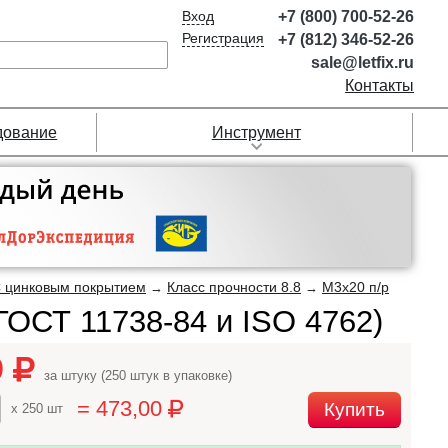
Вход
+7 (800) 700-52-26
Регистрация
+7 (812) 346-52-26
sale@letfix.ru
Контакты
дование
Инструмент
 цинковым покрытием
Класс прочности 8.8
М3х20 п/р
→
→
ГОСТ 11738-84 и ISO 4762)
9
за штуку (250 штук в упаковке)
= 473,00
Купить
x 250 шт