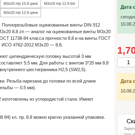
М3х20 п/р 10.9 цинк
М3х20 п/р 12.9 б/п
Дата 
М3х20 п/р 12.9 цинк
сегодн
10.08.
Полнорезьбовые оцинкованные винты DIN 912
3x20 8.8 zn — аналог на оцинкованные винты М3х20
ОСТ 11738-84 класса прочности 8.8 и на винты ГОСТ
 ИСО 4762-2012 М3х20 — 8.8.
1,7
меют цилиндрическую головку высотой 3 мм
оставляет 5.5 мм. Для работы с винтом 3*20 мм 8.8
внутреннего шестигранника H2,5 (SW2,5).
ки. Резьба нарезана до головки по всей длине
Дата 
резьбы — 0.5 мм).
10.08.
 изготовлены из углеродистой стали. Имеют
84) кл. пр. 8.8 можно кратно указанной упаковке.
Ск
Зарег
этот и