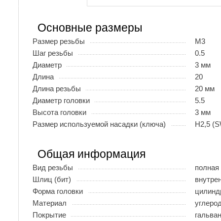
Основные размеры
Размер резьбы
М3
Шаг резьбы
0.5
Диаметр
3 мм
Длина
20
Длина резьбы
20 мм
Диаметр головки
5.5
Высота головки
3 мм
Размер используемой насадки (ключа)
H2,5 (S
Общая информация
Вид резьбы
полная
Шлиц (бит)
внутрен
Форма головки
цилинд
Материал
углеро
Покрытие
гальва