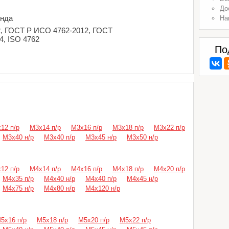
До
енда
На
2, ГОСТ Р ИСО 4762-2012, ГОСТ
4, ISO 4762
По
12 п/р
М3х14 п/р
М3х16 п/р
М3х18 п/р
М3х22 п/р
М3х40 н/р
М3х40 п/р
М3х45 н/р
М3х50 н/р
12 п/р
М4х14 п/р
М4х16 п/р
М4х18 п/р
М4х20 п/р
М4х35 п/р
М4х40 н/р
М4х40 п/р
М4х45 н/р
М4х75 н/р
М4х80 н/р
М4х120 н/р
5х16 п/р
М5х18 п/р
М5х20 п/р
М5х22 п/р