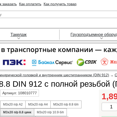
к заказать
Как оплатить
Как получить товар
Такелаж
Грузоподъемное обору
индрической головкой и внутренним шестигранником (DIN 912)
С
→
.8 DIN 912 с полной резьбой (
Артикул:
108010777
1,8
М3х20 п/р А2
М3х20 п/р А4
М3х20 п/р 8.8 б/п
М3х20 п/р 8.8 цинк
М3х20 п/р 10.9 б/п