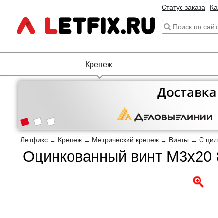
Статус заказа
Ка
Крепеж
Летфикс
Крепеж
Метрический крепеж
Винты
С цил
→
→
→
→
Оцинкованный винт М3х20 8