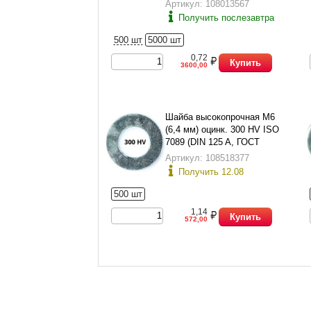
Артикул: 108013567
Получить послезавтра
500 шт
5000 шт
0,72
Купить
3600,00
Шайба высокопрочная М6
(6,4 мм) оцинк. 300 HV ISO
7089 (DIN 125 A, ГОСТ
11371-78 исп.1)
Артикул: 108518377
Получить 12.08
500 шт
1,14
Купить
572,00