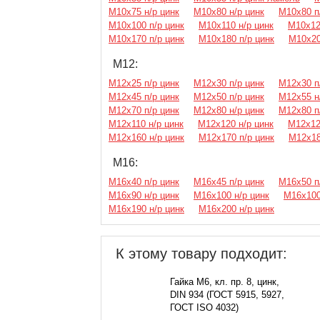
М10х75 н/р цинк
М10х80 н/р цинк
М10х80 п
М10х100 п/р цинк
М10х110 н/р цинк
М10х12
М10х170 п/р цинк
М10х180 п/р цинк
М10х20
М12:
М12х25 п/р цинк
М12х30 п/р цинк
М12х30 п
М12х45 п/р цинк
М12х50 п/р цинк
М12х55 н
М12х70 п/р цинк
М12х80 н/р цинк
М12х80 п
М12х110 н/р цинк
М12х120 н/р цинк
М12х12
М12х160 н/р цинк
М12х170 п/р цинк
М12х18
М16:
М16х40 п/р цинк
М16х45 п/р цинк
М16х50 п
М16х90 н/р цинк
М16х100 н/р цинк
М16х100
М16х190 н/р цинк
М16х200 н/р цинк
К этому товару подходит:
Гайка М6, кл. пр. 8, цинк,
DIN 934 (ГОСТ 5915, 5927,
ГОСТ ISO 4032)