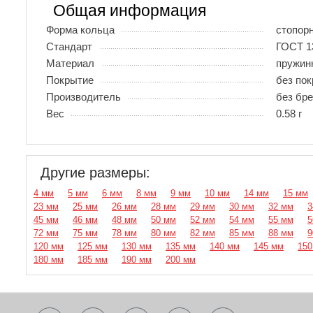
Общая информация
Форма кольца
стопор
Стандарт
ГОСТ 1
Материал
пружин
Покрытие
без по
Производитель
без бр
Вес
0.58 г
Другие размеры:
4 мм
5 мм
6 мм
8 мм
9 мм
10 мм
14 мм
15 мм
23 мм
25 мм
26 мм
28 мм
29 мм
30 мм
32 мм
3
45 мм
46 мм
48 мм
50 мм
52 мм
54 мм
55 мм
5
72 мм
75 мм
78 мм
80 мм
82 мм
85 мм
88 мм
9
120 мм
125 мм
130 мм
135 мм
140 мм
145 мм
150
180 мм
185 мм
190 мм
200 мм