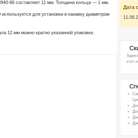
40-86 составляет 11 мм. Толщина кольца — 1 мм.
Дата 
 используется для установки в канавку диаметром
11.08.
ла 12 мм можно кратно указанной упаковке.
Ск
Зарег
этот и
Сп
Са
Ци
До
До
До
До