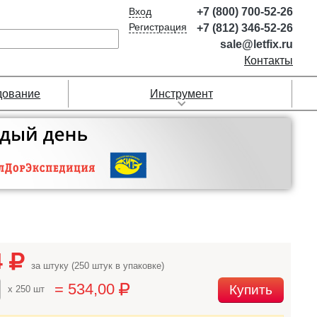
Вход
+7 (800) 700-52-26
Регистрация
+7 (812) 346-52-26
sale@letfix.ru
Контакты
дование
Инструмент
4
за штуку (250 штук в упаковке)
= 534,00
Купить
x 250 шт