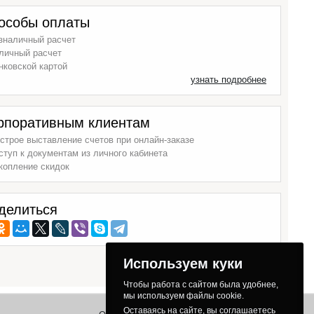
особы оплаты
зналичный расчет
личный расчет
нковской картой
узнать подробнее
рпоративным клиентам
строе выставление счетов при онлайн-заказе
ступ к документам из личного кабинета
копление скидок
делиться
Используем куки
Чтобы работа с сайтом была удобнее,
мы используем файлы cookie.
Оставаясь на сайте, вы соглашаетесь