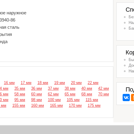
Сп
ное наружное
Бе
3940-86
На
ная сталь
Ба
крытия
енда
Ко
Бы
До
На
16 мм
17 мм
18 мм
19 мм
20 мм
22 мм
4 мм
35 мм
36 мм
37 мм
38 мм
40 мм
42 мм
По
6 мм
58 мм
60 мм
62 мм
65 мм
68 мм
70 мм
0 мм
95 мм
98 мм
100 мм
105 мм
115 мм
 мм
155 мм
160 мм
165 мм
170 мм
175 мм