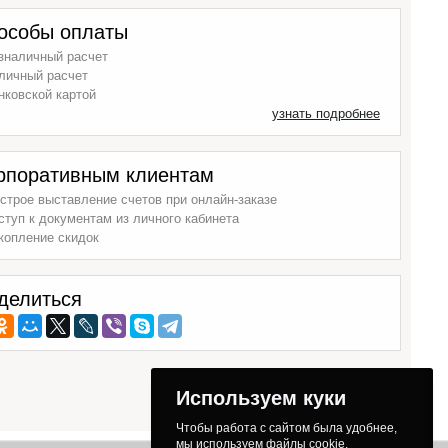
особы оплаты
зналичный расчет
личный расчет
нковской картой
узнать подробнее
рпоративным клиентам
строе выставление счетов при онлайн-заказе
ступ к документам из личного кабинета
копление скидок
делиться
Используем куки
Чтобы работа с сайтом была удобнее,
мы используем файлы cookie.