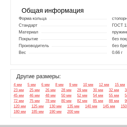
Общая информация
Форма кольца
стопор
Стандарт
ГОСТ 1
Материал
пружин
Покрытие
без по
Производитель
без бр
Вес
0.66 г
Другие размеры:
4 мм
5 мм
6 мм
8 мм
9 мм
10 мм
12 мм
15 мм
23 мм
25 мм
26 мм
28 мм
29 мм
30 мм
32 мм
3
45 мм
46 мм
48 мм
50 мм
52 мм
54 мм
55 мм
5
72 мм
75 мм
78 мм
80 мм
82 мм
85 мм
88 мм
9
120 мм
125 мм
130 мм
135 мм
140 мм
145 мм
150
180 мм
185 мм
190 мм
200 мм