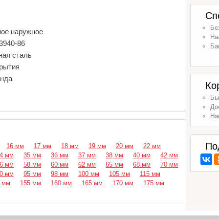
Сп
Бе
ное наружное
На
3940-86
Ба
ная сталь
крытия
енда
Ко
Бы
До
На
По
16 мм
17 мм
18 мм
19 мм
20 мм
22 мм
4 мм
35 мм
36 мм
37 мм
38 мм
40 мм
42 мм
6 мм
58 мм
60 мм
62 мм
65 мм
68 мм
70 мм
0 мм
95 мм
98 мм
100 мм
105 мм
115 мм
 мм
155 мм
160 мм
165 мм
170 мм
175 мм