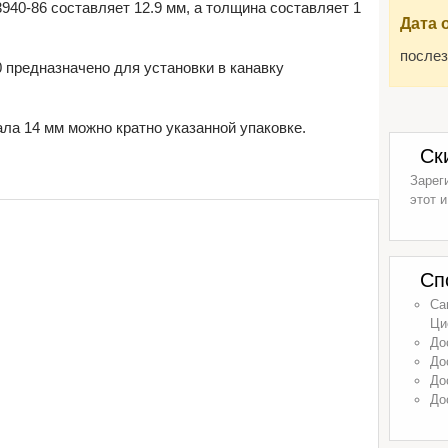
40-86 составляет 12.9 мм, а толщина составляет 1
Дата 
послез
 предназначено для установки в канавку
ла 14 мм можно кратно указанной упаковке.
Ск
Зарег
этот и
Сп
Са
Ци
До
До
До
До