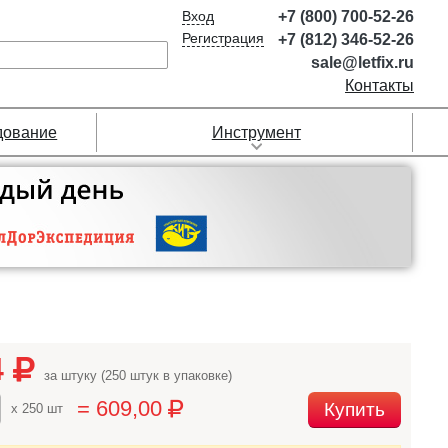
Вход
+7 (800) 700-52-26
Регистрация
+7 (812) 346-52-26
sale@letfix.ru
Контакты
дование
Инструмент
4
за штуку (250 штук в упаковке)
= 609,00
Купить
x 250 шт