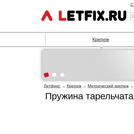
С
Крепеж
Летфикс
Крепеж
Метрический крепеж
→
→
Пружина тарельчата