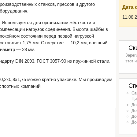
роизводственных станков, прессов и другого
Дата 
борудования.
11.08.
Используется для организации жёсткости и
омпенсации нагрузок соединения. Высота шайбы в
покойном состоянии перед первой нагрузкой
оставляет 1,75 мм. Отверстие — 10,2 мм, внешний
Ск
иаметр — 28 мм.
Зарег
ндарту DIN 2093, ГОСТ 3057-90 из пружинной стали.
этот и
0,2х0,8х1,75 можно кратно упаковке. Мы производим
Сп
спортных компаний.
Са
Ци
До
До
До
До