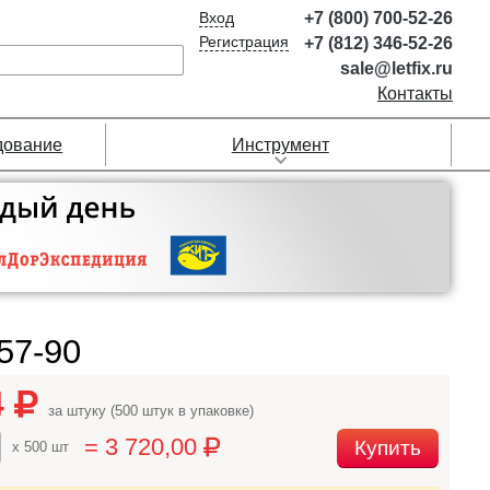
Вход
+7 (800) 700-52-26
Регистрация
+7 (812) 346-52-26
sale@letfix.ru
Контакты
дование
Инструмент
57-90
4
за штуку (500 штук в упаковке)
= 3 720,00
Купить
x 500 шт