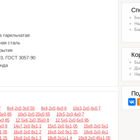
Сп
Бе
На
Ба
а тарельчатая
ная сталь
крытия
Ко
93, ГОСТ 3057-90
Бы
енда
До
На
По
7
8х4,2х0,3х0,55
8х4,2х0,4х0,6
10х3,2х0,4х0,7
6х0,85
10х5,2х0,25х0,55
10х5,2х0,4х0,7
х0,85
12,5х6,2х0,35х0,8
12,5х6,2х0,6х0,95
х0,9
14х7,2х0,8х1,1
15х5,2х0,6х1,05
15х8,2х0,5х1
1,05
16х8,2х0,8х1,2
16х8,2х0,9х1,25
18х6,2х0,4х1
1,25
18х8,2х0,8х1,3
18х8,2х1х1,4
18х9,2х0,45х1,05