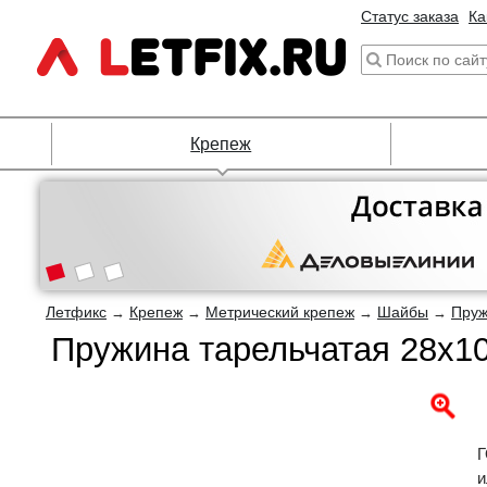
Статус заказа
Ка
Крепеж
Летфикс
Крепеж
Метрический крепеж
Шайбы
Пруж
→
→
→
→
Пружина тарельчатая 28х10
Г
и