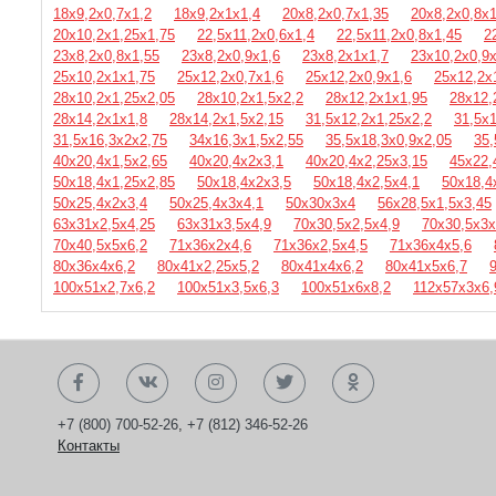
18х9,2х0,7х1,2
18х9,2х1х1,4
20х8,2х0,7х1,35
20х8,2х0,8х1
20х10,2х1,25х1,75
22,5х11,2х0,6х1,4
22,5х11,2х0,8х1,45
2
23х8,2х0,8х1,55
23х8,2х0,9х1,6
23х8,2х1х1,7
23х10,2х0,9
25х10,2х1х1,75
25х12,2х0,7х1,6
25х12,2х0,9х1,6
25х12,2х
28х10,2х1,25х2,05
28х10,2х1,5х2,2
28х12,2х1х1,95
28х12,
28х14,2х1х1,8
28х14,2х1,5х2,15
31,5х12,2х1,25х2,2
31,5х1
31,5х16,3х2х2,75
34х16,3х1,5х2,55
35,5х18,3х0,9х2,05
35,
40х20,4х1,5х2,65
40х20,4х2х3,1
40х20,4х2,25х3,15
45х22,
50х18,4х1,25х2,85
50х18,4х2х3,5
50х18,4х2,5х4,1
50х18,4
50х25,4х2х3,4
50х25,4х3х4,1
50х30х3х4
56х28,5х1,5х3,45
63х31х2,5х4,25
63х31х3,5х4,9
70х30,5х2,5х4,9
70х30,5х3х
70х40,5х5х6,2
71х36х2х4,6
71х36х2,5х4,5
71х36х4х5,6
80х36х4х6,2
80х41х2,25х5,2
80х41х4х6,2
80х41х5х6,7
100х51х2,7х6,2
100х51х3,5х6,3
100х51х6х8,2
112х57х3х6,
+7 (800) 700-52-26
,
+7 (812) 346-52-26
Контакты