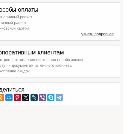
особы оплаты
зналичный расчет
личный расчет
нковской картой
узнать подробнее
рпоративным клиентам
строе выставление счетов при онлайн-заказе
ступ к документам из личного кабинета
копление скидок
делиться