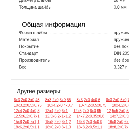
Диаметр шайбы
28 мм
Толщина шайбы
0.8 мм
Общая информация
Форма шайбы
пружин
Материал
пружин
Покрытие
без по
Стандарт
DIN 20
Производитель
без бр
Вес
3.327 г
Другие размеры:
6х3,2х0,3х0,45
8х3,2х0,3х0,55
8х3,2х0,4х0,6
8х3,2х0,5х0,
10х3,2х0,5х0,75
10х4,2х0,4х0,7
10х4,2х0,5х0,75
10х4,2х0,
12х4,2х0,4х0,8
12х4,2х0,6х1
12х5,2х0,6х0,95
12,5х5,2х0,5
12,5х6,2х0,7х1
12,5х6,2х1х1,2
14х7,2х0,35х0,8
14х7,2х0,5
15х8,2х0,7х1,1
15х8,2х0,8х1,2
16х8,2х0,4х0,9
16х8,2х0,6х
18х6,2х0,5х1,1
18х6,2х0,8х1,3
18х8,2х0,5х1,1
18х8,2х0,7х