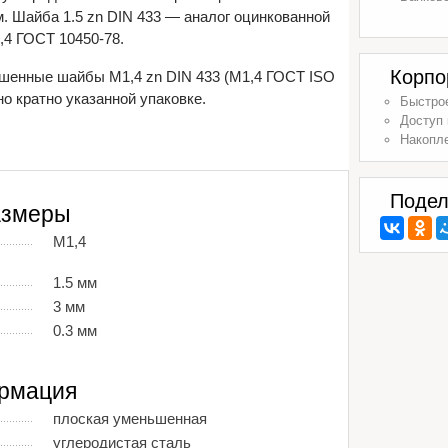
. Шайба 1.5 zn DIN 433 — аналог оцинкованной
4 ГОСТ 10450-78.
Корпо
шенные шайбы М1,4 zn DIN 433 (М1,4 ГОСТ ISO
о кратно указанной упаковке.
Быстрое
Доступ 
Накопл
Подел
азмеры
М1,4
1.5 мм
3 мм
0.3 мм
рмация
плоская уменьшенная
углеродистая сталь