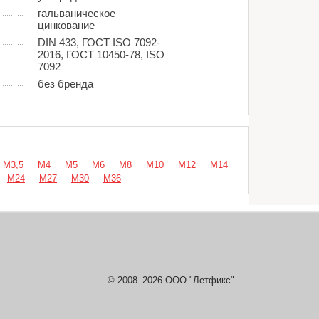
гальваническое
цинкование
DIN 433, ГОСТ ISO 7092-
2016, ГОСТ 10450-78, ISO
7092
без бренда
М3,5
М4
М5
М6
М8
М10
М12
М14
М24
М27
М30
М36
© 2008–2026 ООО "Летфикс"