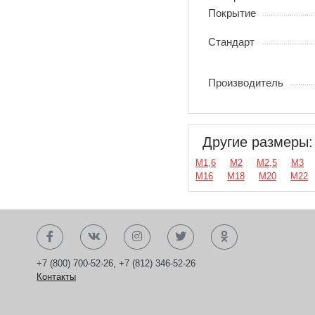
Покрытие
Стандарт
Производитель
Другие размеры:
М1,6
М2
М2,5
М3
М16
М18
М20
М22
+7 (800) 700-52-26
,
+7 (812) 346-52-26
Контакты