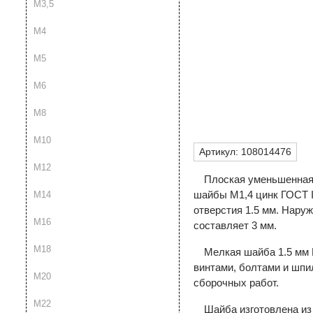
М3,5
М4
М5
М6
М8
М10
Артикул:
108014476
М12
Плоская уменьшенная 
шайбы М1,4 цинк ГОСТ I
М14
отверстия 1.5 мм. Нар
М16
составляет 3 мм.
М18
Мелкая шайба 1.5 мм 
винтами, болтами и шпи
М20
сборочных работ.
М22
Шайба изготовлена из