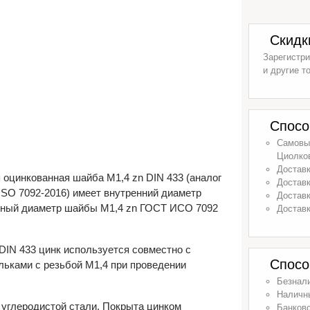
Скидк
Зарегистри
и другие т
Спосо
Самовыв
Циолков
Доставк
оцинкованная шайба М1,4 zn DIN 433 (аналог
Доставк
SO 7092-2016) имеет внутренний диаметр
Доставк
ужный диаметр шайбы М1,4 zn ГОСТ ИСО 7092
Доставк
DIN 433 цинк используется совместно с
Спосо
льками с резьбой М1,4 при проведении
Безнал
Наличн
 углеродистой стали. Покрыта цинком
Банковс