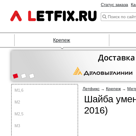
Статус заказа
Ка
Крепеж
Летфикс
Крепеж
Мет
→
→
М1,6
Шайба умен
М2
2016)
М2,5
М3