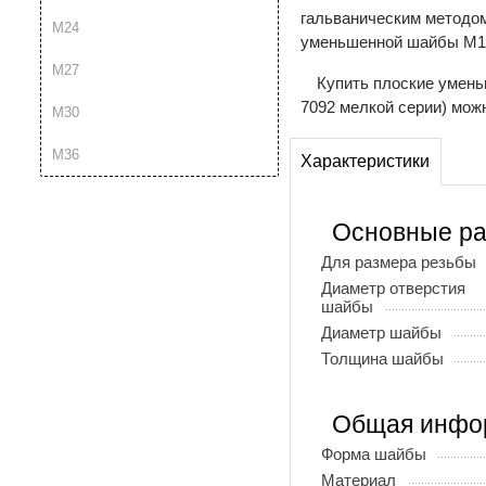
гальваническим методом
М24
уменьшенной шайбы М1,
М27
Купить плоские умень
7092 мелкой серии) можн
М30
М36
Характеристики
Основные р
Для размера резьбы
Диаметр отверстия
шайбы
Диаметр шайбы
Толщина шайбы
Общая инфо
Форма шайбы
Материал