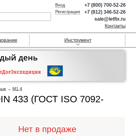
Вход
+7 (800) 700-52-26
Регистрация
+7 (812) 346-52-26
sale@letfix.ru
Контакты
дование
Инструмент
ные
М1,4
→
N 433 (ГОСТ ISO 7092-
Нет в продаже