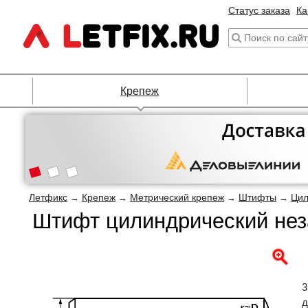
Статус заказа
Ка
Крепеж
Летфикс
Крепеж
Метрический крепеж
Штифты
Цил
→
→
→
→
Штифт цилиндрический неза
3
д