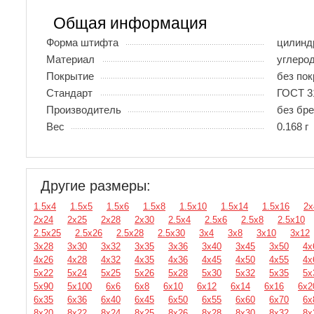
Общая информация
Форма штифта
цилинд
Материал
углеро
Покрытие
без по
Стандарт
ГОСТ 31
Производитель
без бр
Вес
0.168 г
Другие размеры:
1.5х4
1.5х5
1.5х6
1.5х8
1.5х10
1.5х14
1.5х16
2х
2х24
2х25
2х28
2х30
2.5х4
2.5х6
2.5х8
2.5х10
2.5х25
2.5х26
2.5х28
2.5х30
3х4
3х8
3х10
3х12
3х28
3х30
3х32
3х35
3х36
3х40
3х45
3х50
4х
4х26
4х28
4х32
4х35
4х36
4х45
4х50
4х55
4х
5х22
5х24
5х25
5х26
5х28
5х30
5х32
5х35
5х
5х90
5х100
6х6
6х8
6х10
6х12
6х14
6х16
6х2
6х35
6х36
6х40
6х45
6х50
6х55
6х60
6х70
6х
8х20
8х22
8х24
8х25
8х26
8х28
8х30
8х32
8х