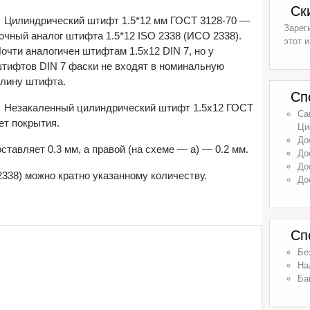
Ск
Цилиндрический штифт 1.5*12 мм ГОСТ 3128-70 —
Зарег
очный аналог штифта 1.5*12 ISO 2338 (ИСО 2338).
этот и
очти аналогичен штифтам 1.5х12 DIN 7, но у
тифтов DIN 7 фаски не входят в номинальную
лину штифта.
Сп
Незакаленный цилиндрический штифт 1.5х12 ГОСТ
Са
ет покрытия.
Ци
До
тавляет 0.3 мм, а правой (на схеме — a) — 0.2 мм.
До
До
2338) можно кратно указанному количеству.
До
Сп
Бе
На
Ба