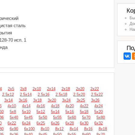
Ко
рический
Бы
До
дистая сталь
На
крытия
28-70 исп. 1
енда
По
4
2х5
2х8
2х10
2х14
2х18
2х20
2х22
2.5х12
2.5х14
2.5х16
2.5х18
2.5х20
2.5х22
3х14
3х16
3х18
3х20
3х24
3х25
3х26
6
4х10
4х14
4х16
4х18
4х20
4х22
4х24
60
5х8
5х10
5х12
5х14
5х16
5х18
5х20
36
5х40
5х45
5х50
5х55
5х60
5х70
5х80
0
6х22
6х24
6х25
6х26
6х28
6х30
6х32
80
6х90
6х100
8х10
8х12
8х14
8х16
8х18
35
8х36
8х40
8х45
8х50
8х55
8х60
8х70