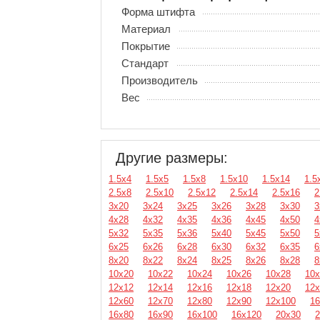
Форма штифта
Материал
Покрытие
Стандарт
Производитель
Вес
Другие размеры:
1.5х4
1.5х5
1.5х8
1.5х10
1.5х14
1.5
2.5х8
2.5х10
2.5х12
2.5х14
2.5х16
2
3х20
3х24
3х25
3х26
3х28
3х30
3
4х28
4х32
4х35
4х36
4х45
4х50
4
5х32
5х35
5х36
5х40
5х45
5х50
5
6х25
6х26
6х28
6х30
6х32
6х35
6
8х20
8х22
8х24
8х25
8х26
8х28
8
10х20
10х22
10х24
10х26
10х28
10х
12х12
12х14
12х16
12х18
12х20
12х
12х60
12х70
12х80
12х90
12х100
16
16х80
16х90
16х100
16х120
20х30
2