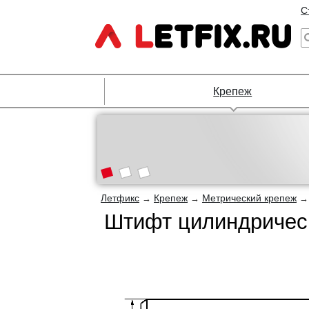
С
Крепеж
Летфикс
Крепеж
Метрический крепеж
→
→
Штифт цилиндрическ