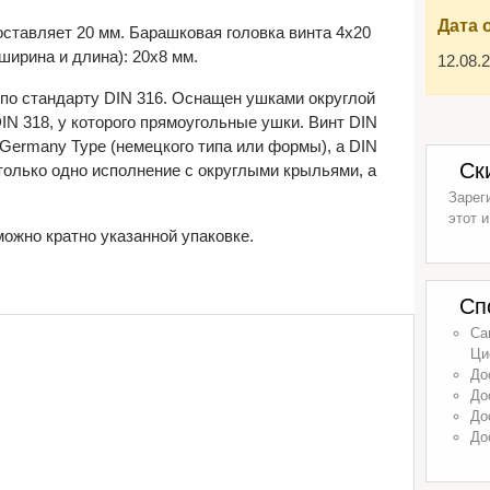
Дата 
оставляет 20 мм. Барашковая головка винта 4х20
ширина и длина): 20х8 мм.
12.08.
по стандарту DIN 316. Оснащен ушками округлой
IN 318, у которого прямоугольные ушки. Винт DIN
Germany Type (немецкого типа или формы), а DIN
Ск
только одно исполнение с округлыми крыльями, а
Зарег
этот и
ожно кратно указанной упаковке.
Сп
Са
Ци
До
До
До
До