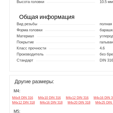
Высота головки
10.5 мм
Общая информация
Вид резьбы
полная
Форма головки
барашк
Материал
углеро
Покрытие
гальва
Класс прочности
4.6
Производитель
без бр
Стандарт
DIN 31
Другие размеры:
М4:
М4х8 DIN 316
М4х10 DIN 316
М4х12 DIN 316
М4х16 DIN 3
М4х12 DIN 318
М4х16 DIN 318
М4х20 DIN 318
М4х25 DIN 
М5: