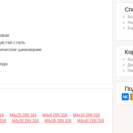
Сп
Бе
На
Ба
овая
дистая сталь
ническое цинкование
Ко
Бы
енда
До
6
На
По
16
М4х25 DIN 316
М4х8 DIN 318
М4х10 DIN 318
318
М4х30 DIN 318
М4х35 DIN 318
М4х40 DIN 318