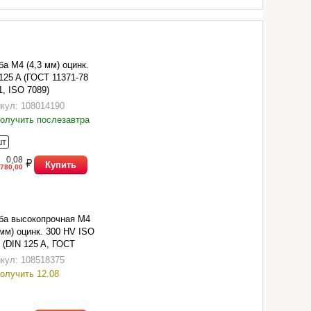
а М4 (4,3 мм) оцинк.
125 A (ГОСТ 11371-78
1, ISO 7089)
кул: 108014190
олучить послезавтра
шт
0,08
Купить
780,00
ба высокопрочная М4
 мм) оцинк. 300 HV ISO
 (DIN 125 A, ГОСТ
1-78 исп.1)
кул: 108518375
олучить 12.08