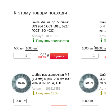
К этому товару подходит:
Гайка М4, кл. пр. 5, оцинк.,
Шайб
DIN 934 (ГОСТ 5915, 5927,
DIN 
ГОСТ ISO 4032)
исп.
Артикул: 108013518
Арти
Получить послезавтра
П
500 шт
1000 шт
1000 шт
81000 
0,32
Купить
320,00
6
Шайба высокопрочная М4
Шай
(4,3 мм) оцинк. 200 HV ISO
(4,3
7089 (DIN 125 A, ГОСТ
7089
11371-78 исп.1)
1137
Артикул: 108518353
Арти
Получить 11.08
П
1000 шт
1000 шт