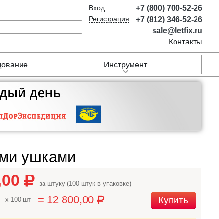
Вход
+7 (800) 700-52-26
Регистрация
+7 (812) 346-52-26
sale@letfix.ru
Контакты
дование
Инструмент
ыми ушками
,00
за штуку (100 штук в упаковке)
= 12 800,00
Купить
x 100 шт