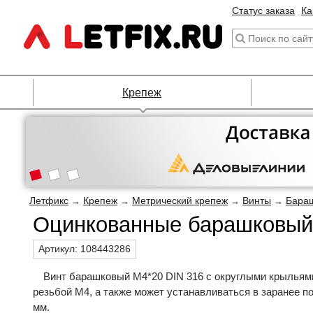
Статус заказа
Ка
Крепеж
Летфикс
Крепеж
Метрический крепеж
Винты
Бараш
→
→
→
→
Оцинкованные барашковый 
Артикул:
108443286
Винт барашковый М4*20 DIN 316 с округлыми крыльями
резьбой М4, а также может устанавливаться в заранее по
мм.