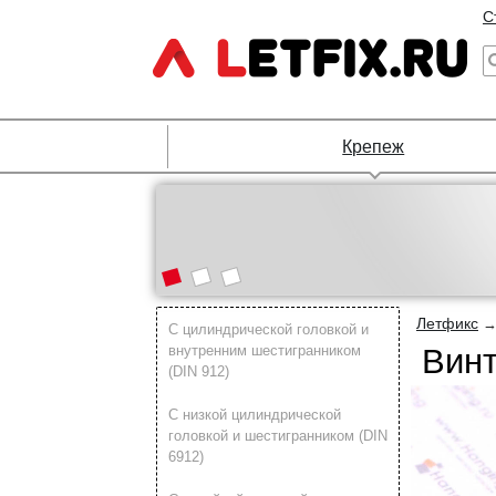
С
Крепеж
Летфикс
С цилиндрической головкой и
внутренним шестигранником
Вин
(DIN 912)
С низкой цилиндрической
головкой и шестигранником (DIN
6912)