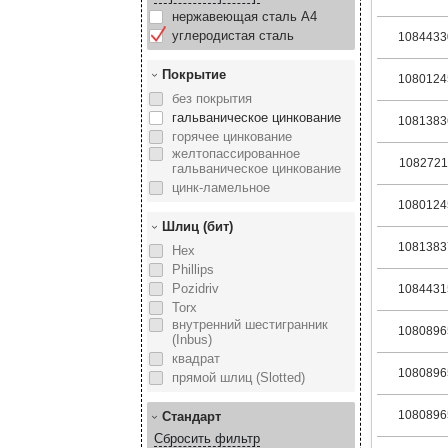
нержавеющая сталь А4
углеродистая сталь
1084433
Покрытие
1080124
без покрытия
гальваническое цинкование
1081383
горячее цинкование
желтопассированное
1082721
гальваническое цинкование
цинк-ламельное
1080124
Шлиц (бит)
1081383
Hex
Phillips
Pozidriv
1084431
Torx
внутренний шестигранник
1080896
(Inbus)
квадрат
1080896
прямой шлиц (Slotted)
1080896
Стандарт
Сбросить фильтр