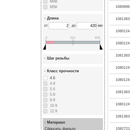
М48
М56
1080896
Длина
1081383
от
до
мм
1080124
2
211
420
1080124
1081383
Шаг резьбы
1080124
Класс прочности
4.6
1080124
4.8
5.6
1081383
5.8
8.8
1080124
10.9
12.9
1081383
Материал
Сбросить фильтр
1082721