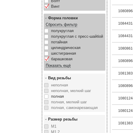
Болт
Винт
1080896
Форма головки
1084431
Сбросить фильтр
полукруглая
1084431
полукруглая с пресс-шайбой
потайная
цилиндрическая
1080861
шестигранная
барашковая
1080896
1081383
Вид резьбы
неполная
1080896
неполная, мелкий шаг
полная
1080124
полная, мелкий шаг
полная, самонарезающая
1080124
Размер резьбы
1081383
М1
М1,2