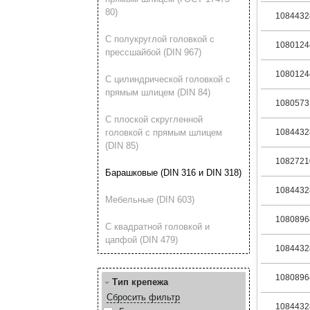
80)
1084432
С полукруглой головкой с
1080124
прессшайбой (DIN 967)
1080124
С цилиндрической головкой с
прямым шлицем (DIN 84)
1080573
С плоской скругленной
головкой с прямым шлицем
1084432
(DIN 85)
1082721
Барашковые (DIN 316 и DIN 318)
1084432
Мебельные (DIN 603)
1080896
С квадратной головкой и
цапфой (DIN 479)
1084432
1080896
Тип крепежа
Сбросить фильтр
1084432