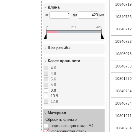
10840719
Длина
от
до
мм
10840733
2
211
420
10840712
10840733
Шаг резьбы
10806076
Класс прочности
10840733
4.6
4.8
10801270
5.6
5.8
8.8
10840734
10.9
12.9
10840734
Материал
10801271
Сбросить фильтр
нержавеющая сталь А4
10840734
углеродистая сталь