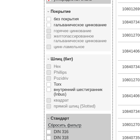
10801269
Покрытие
без покрытия
10840734
гальваническое цинкование
горячее цинкование
10801270
желтопассированное
гальваническое цинкование
цинк-ламельное
10841406
Шлиц (бит)
Hex
10840734
Phillips
Pozidriv
10801270
Torx
внутренний шестигранник
(Inbus)
10841406
квадрат
прямой шлиц (Slotted)
10840734
Стандарт
10801270
Сбросить фильтр
DIN 316
DIN 318
10840735