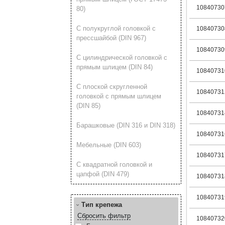
10840730
80)
С полукруглой головкой с
10840730
прессшайбой (DIN 967)
10840730
С цилиндрической головкой с
прямым шлицем (DIN 84)
10840731
С плоской скругленной
10840731
головкой с прямым шлицем
(DIN 85)
10840731
Барашковые (DIN 316 и DIN 318)
10840731
Мебельные (DIN 603)
10840731
С квадратной головкой и
цапфой (DIN 479)
10840731
10840731
Тип крепежа
Сбросить фильтр
10840732