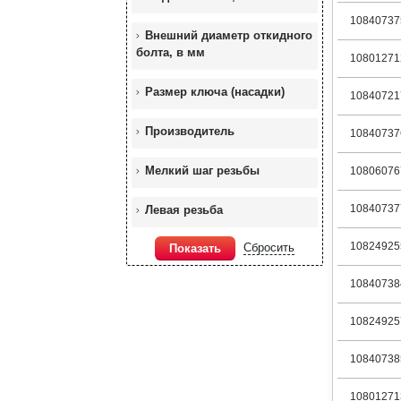
10840737
Внешний диаметр откидного
болта, в мм
10801271
Размер ключа (насадки)
10840721
Производитель
10840737
Мелкий шаг резьбы
10806076
10840737
Левая резьба
10824925
Сбросить
Показать
10840738
10824925
10840738
10801271