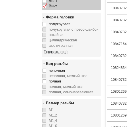
Болт
Винт
10840732
Форма головки
10840732
полукруглая
полукруглая с пресс-шайбой
10840732
потайная
цилиндрическая
10847164
шестигранная
10840732
Вид резьбы
10824834
неполная
неполная, мелкий шаг
10840732
полная
полная, мелкий шаг
10801269
полная, самонарезающая
Размер резьбы
10840732
М1
М1,2
10801269
М1,4
М1,6