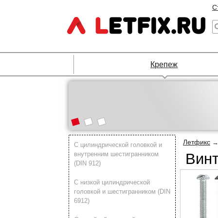
С
Крепеж
Летфикс
С цилиндрической головкой и
внутренним шестигранником
Винт
(DIN 912)
С низкой цилиндрической
головкой и шестигранником (DIN
6912)