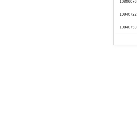
10806076
10840722
10840753