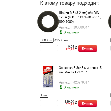
К этому товару подходит:
Шайба М3 (3,2 мм) б/п DIN
125 A (ГОСТ 11371-78 исп.1,
ISO 7089)
Артикул: 108080847
В наличии
5000 шт
41500 шт
0,04
Купить
220,00
Зенковка 6,3х45 мм хвост. 5
мм Makita D-37437
Артикул: 420279317
В наличии
1 шт
329,00
Купить
329,00