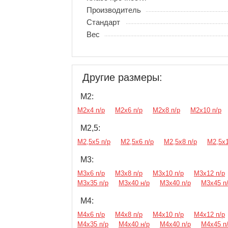
Производитель
Стандарт
Вес
Другие размеры:
М2:
М2х4 п/р
М2х6 п/р
М2х8 п/р
М2х10 п/р
М2,5:
М2,5х5 п/р
М2,5х6 п/р
М2,5х8 п/р
М2,5х1
М3:
М3х6 п/р
М3х8 п/р
М3х10 п/р
М3х12 п/р
М3х35 п/р
М3х40 н/р
М3х40 п/р
М3х45 п
М4:
М4х6 п/р
М4х8 п/р
М4х10 п/р
М4х12 п/р
М4х35 п/р
М4х40 н/р
М4х40 п/р
М4х45 п