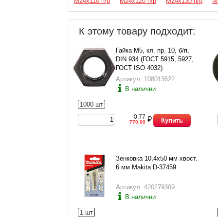
М24х110 п/р
М24х120 п/р
М24х130 п/р
М
К этому товару подходит:
Гайка М5, кл. пр. 10, б/п,
DIN 934 (ГОСТ 5915, 5927,
ГОСТ ISO 4032)
Артикул: 108013622
В наличии
1000 шт
0,77
Купить
770,00
Зенковка 10,4х50 мм хвост.
6 мм Makita D-37459
Артикул: 420279309
В наличии
1 шт