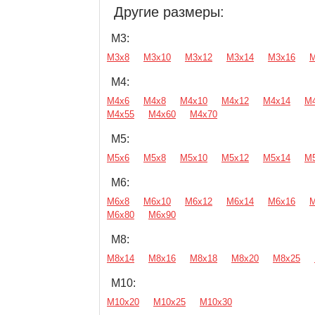
Другие размеры:
М3:
М3х8
М3х10
М3х12
М3х14
М3х16
М
М4:
М4х6
М4х8
М4х10
М4х12
М4х14
М
М4х55
М4х60
М4х70
М5:
М5х6
М5х8
М5х10
М5х12
М5х14
М
М6:
М6х8
М6х10
М6х12
М6х14
М6х16
М
М6х80
М6х90
М8:
М8х14
М8х16
М8х18
М8х20
М8х25
М10:
М10х20
М10х25
М10х30