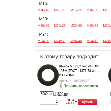
М16:
М16х16
М16х20
М16х25
М16х30
М16х
М20:
М20х20
М20х25
М20х30
М20х35
М20х
М24:
М24х30
М24х35
М24х40
М24х45
М24х
К этому товару подходит:
Шайба М3 (3,2 мм) б/п DIN
125 A (ГОСТ 11371-78 исп.1,
ISO 7089)
Артикул: 108080847
Получить послезавтра
5000 шт
41500 шт
0,04
Купить
220,00