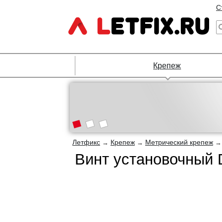
С
Крепеж
Летфикс
Крепеж
Метрический крепеж
→
→
Винт установочный 