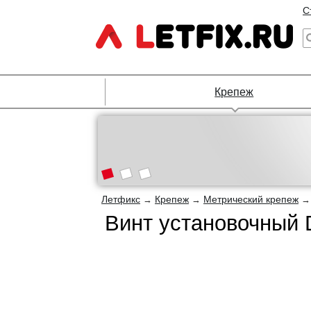
С
Крепеж
Летфикс
Крепеж
Метрический крепеж
→
→
Винт установочный 