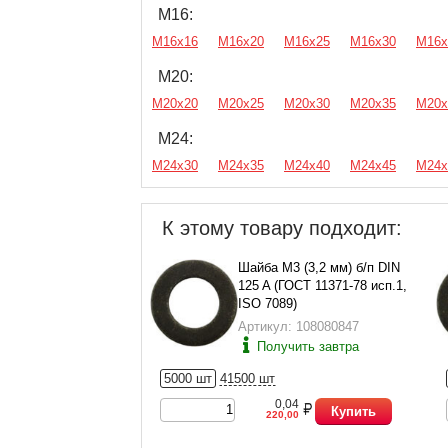
М16:
М16х16
М16х20
М16х25
М16х30
М16х
М20:
М20х20
М20х25
М20х30
М20х35
М20х
М24:
М24х30
М24х35
М24х40
М24х45
М24х
К этому товару подходит:
Шайба М3 (3,2 мм) б/п DIN
125 A (ГОСТ 11371-78 исп.1,
ISO 7089)
Артикул: 108080847
Получить завтра
5000 шт
41500 шт
0,04
Купить
220,00