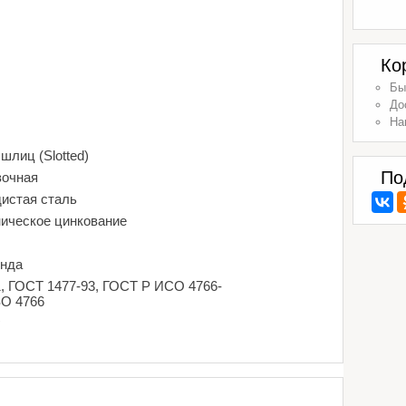
Ко
Бы
До
На
шлиц (Slotted)
По
вочная
дистая сталь
ническое цинкование
енда
1, ГОСТ 1477-93, ГОСТ Р ИСО 4766-
SO 4766
г