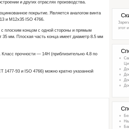
строении и других отраслях производства.
ооцинкованное покрытие. Является аналогом винта
Ск
3 и М12х35 ISO 4766.
Зарег
этот и
 с плоским концом с одной стороны и прямым
ет 35 мм. Плоская часть конца имеет диаметр 8.5 мм
Сп
. Класс прочности — 14H (приблизительно 4.8 по
Са
Ци
До
Т 1477-93 и ISO 4766) можно кратно указанной
До
До
До
Сп
Бе
На
Ба