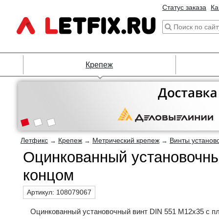
Статус заказа
Ка
Крепеж
Летфикс
Крепеж
Метрический крепеж
Винты установ
→
→
→
Оцинкованный установочны
концом
Артикул:
108079067
Оцинкованный установочный винт DIN 551 М12х35 с п