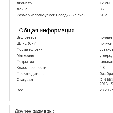
Диаметр
12 мм
Длина
35
Размер используемой насадки (ключа)
SL 2
Общая информация
Вид резьбы
полная
Шлиц (бит)
прямой 
Форма головки
устано
Материал
углеро
Покрытие
гальва
Класс прочности
4.8
Производитель
без бр
Стандарт
DIN 55
2013, I
Вес
23.205 
Другие размеры: