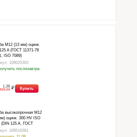
а М12 (13 мм) оцинк.
125 A (ГОСТ 11371-78
1, ISO 7089)
кул: 108025303
олучить послезавтра
1,38
Купить
520,00
ба высокопрочная М12
мм) оцинк. 300 HV ISO
 (DIN 125 A, ГОСТ
1-78 исп.1)
кул: 108518381
олучить 11.08