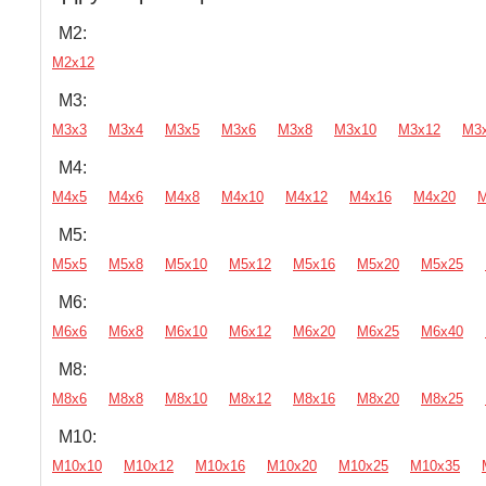
М2:
М2х12
М3:
М3х3
М3х4
М3х5
М3х6
М3х8
М3х10
М3х12
М3
М4:
М4х5
М4х6
М4х8
М4х10
М4х12
М4х16
М4х20
М
М5:
М5х5
М5х8
М5х10
М5х12
М5х16
М5х20
М5х25
М6:
М6х6
М6х8
М6х10
М6х12
М6х20
М6х25
М6х40
М8:
М8х6
М8х8
М8х10
М8х12
М8х16
М8х20
М8х25
М10:
М10х10
М10х12
М10х16
М10х20
М10х25
М10х35