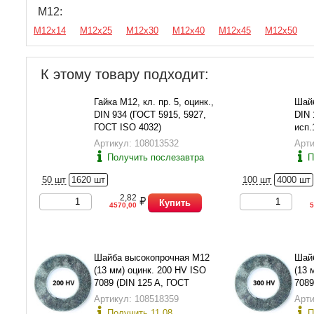
М12:
М12х14
М12х25
М12х30
М12х40
М12х45
М12х50
К этому товару подходит:
Гайка М12, кл. пр. 5, оцинк.,
Шайб
DIN 934 (ГОСТ 5915, 5927,
DIN 
ГОСТ ISO 4032)
исп.
Артикул: 108013532
Арти
Получить послезавтра
П
50 шт
1620 шт
100 шт
4000 шт
2,82
Купить
4570,00
5
Шайба высокопрочная М12
Шай
(13 мм) оцинк. 200 HV ISO
(13 
7089 (DIN 125 A, ГОСТ
7089
11371-78 исп.1)
1137
Артикул: 108518359
Арти
Получить 11.08
П