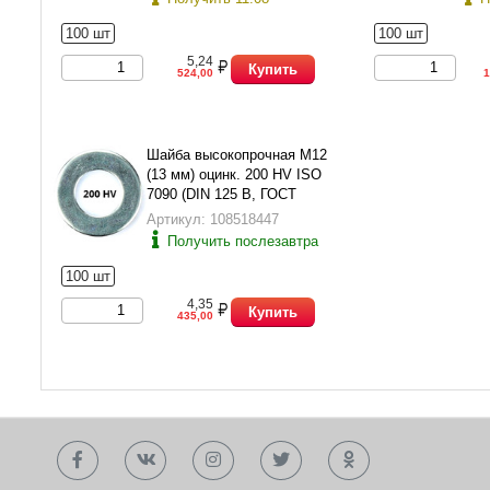
100 шт
100 шт
5,24
Купить
524,00
1
Шайба высокопрочная М12
(13 мм) оцинк. 200 HV ISO
7090 (DIN 125 B, ГОСТ
11371-78 исп.2)
Артикул: 108518447
Получить послезавтра
100 шт
4,35
Купить
435,00