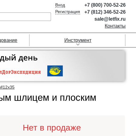
Вход
+7 (800) 700-52-26
Регистрация
+7 (812) 346-52-26
sale@letfix.ru
Контакты
дование
Инструмент
М12х35
мым шлицем и плоским
Нет в продаже