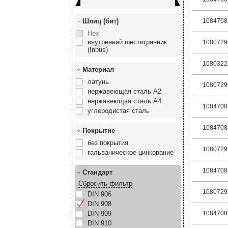
Шлиц (бит)
1084708
Hex
внутренний шестигранник
1080729
(Inbus)
1080322
Материал
латунь
1080729
нержавеющая сталь А2
нержавеющая сталь А4
1084708
углеродистая сталь
1084708
Покрытие
без покрытия
1080729
гальваническое цинкование
1084708
Стандарт
Сбросить фильтр
1080729
DIN 906
DIN 908
DIN 909
1084708
DIN 910