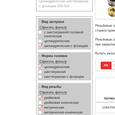
Цилиндрические шестигранные
с фланцем DIN 910
Вид заглушки
Резьбовые з
Сбросить фильтр
станкострое
с шестигранной головкой
коническая
Резьбовые з
цилиндрическая
при закрыти
цилиндрическая с фланцем
Купить резь
Форма головки
Сбросить фильтр
цилиндрическая
шестигранная
шестигранная с фланцем
Вид резьбы
Сбросить фильтр
дюймовая
Артику
дюймовая коническая
метрическая
1084709
метрическая коническая