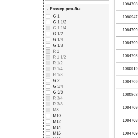
1084708
Размер резьбы
G 1
1080947
G 1 1/2
G 1 1/4
1084709
G 1/2
G 1/4
1084709
G 1/8
R 1
1084708
R 1 1/2
R 1/2
R 1/4
1080919
R 1/8
G 2
1084709
G 3/4
G 3/8
1080863
R 3/4
R 3/8
1084709
М8
М10
1084708
М12
М14
М16
1084709