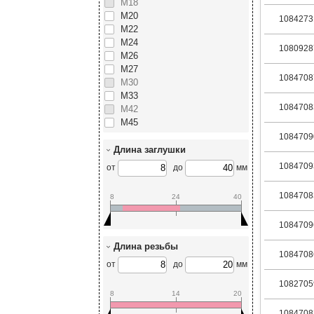
М18
М20
1084273
М22
М24
1080928
М26
М27
1084708
М30
М33
1084708
М42
М45
1084709
Длина заглушки
1084709
от
до
мм
1084708
8
24
40
1084709
Длина резьбы
1084708
от
до
мм
1082705
8
14
20
1084708