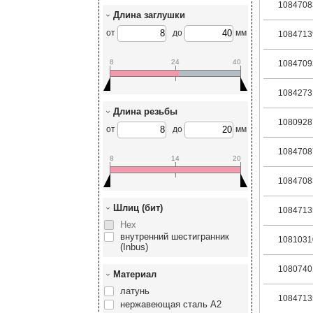
1084708
Длина заглушки
от
до
мм
1084713
8
24
40
1084709
1084273
Длина резьбы
1080928
от
до
мм
1084708
8
14
20
1084708
Шлиц (бит)
1084713
Hex
внутренний шестигранник
1081031
(Inbus)
1080740
Материал
латунь
1084713
нержавеющая сталь А2