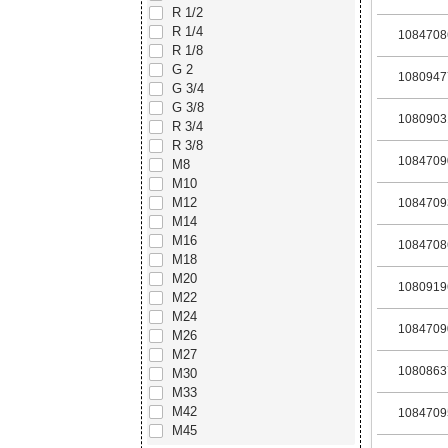
R 1/2
R 1/4
1084708
R 1/8
G 2
1080947
G 3/4
G 3/8
1080903
R 3/4
R 3/8
1084709
М8
М10
М12
1084709
М14
М16
1084708
М18
М20
1080919
М22
М24
1084709
М26
М27
1080863
М30
М33
М42
1084709
М45