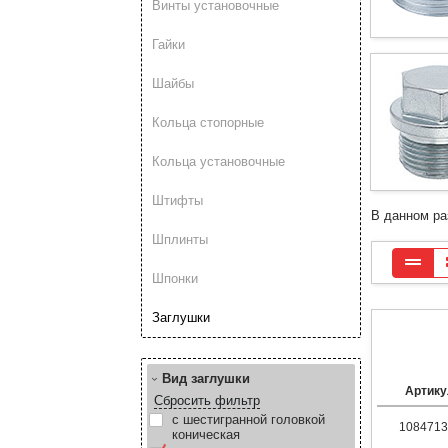
Винты установочные
Гайки
Шайбы
Кольца стопорные
Кольца установочные
Штифты
В данном ра
Шплинты
Шпонки
Заглушки
Вид заглушки
Артику
Сбросить фильтр
с шестигранной головкой
1084713
коническая