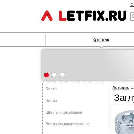
С
Крепеж
Летфикс
Болты
Заг
Винты
Шпильки резьбовые
Винты самонарезающие