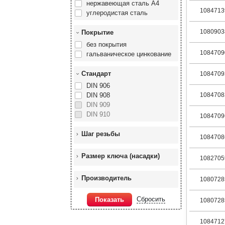
нержавеющая сталь А4
1084713
углеродистая сталь
1080903
Покрытие
без покрытия
1084709
гальваническое цинкование
Стандарт
1084709
DIN 906
DIN 908
1084708
DIN 909
DIN 910
1084709
Шаг резьбы
1084708
Размер ключа (насадки)
1082705
Производитель
1080728
Сбросить
Показать
1080728
1084712