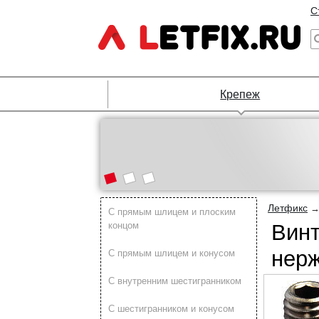
С
Крепеж
Летфикс
C прямым шлицем и плоским
концом
Винт
нер
C прямым шлицем и конусом
C внутренним шестигранником
C шестигранником и конусом