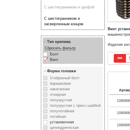
C шестигранником и цапфой
C шестигранником и
засверленным концом
Винт устан
машинострое
Тип крепежа
Изделия изг
Сбросить фильтр
Болт
Винт
Форма головки
U-образный болт
барашковая
накатанная
Артик
откидная
полукруглая
108068
полукруглая с пресс-шайбой
полупотайная
108068
потайная
установочная
108068
цилиндрическая