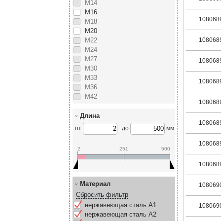
М14
М16
108068
М18
М20
М22
108068
М24
М27
108068
М30
М33
108068
М36
М42
108068
Длина
108068
от
до
мм
108068
2
251
500
108068
Материал
108069
Сбросить фильтр
нержавеющая сталь А1
108069
нержавеющая сталь А2