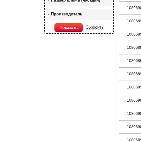
Размер ключа (насадки)
108069
Производитель
108068
Сбросить
Показать
108068
108068
108068
108068
108068
108069
108069
108069
108068