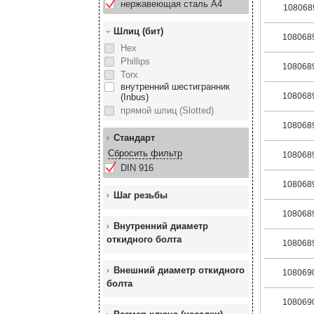
нержавеющая сталь А4
108068
Шлиц (бит)
108068
Hex
Phillips
108068
Torx
внутренний шестигранник
108068
(Inbus)
прямой шлиц (Slotted)
108068
Стандарт
Сбросить фильтр
108068
DIN 916
108068
Шаг резьбы
108068
Внутренний диаметр
откидного болта
108068
Внешний диаметр откидного
108069
болта
108069