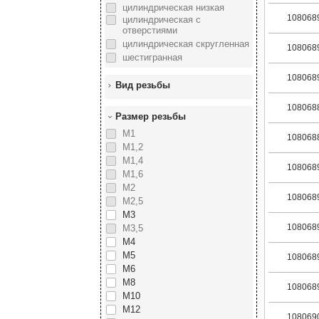
цилиндрическая низкая
108068
цилиндрическая с
отверстиями
цилиндрическая скругленная
108068
шестигранная
108068
Вид резьбы
108068
Размер резьбы
М1
108068
М1,2
М1,4
108068
М1,6
М2
108068
М2,5
М3
108068
М3,5
М4
М5
108068
М6
М8
108068
М10
М12
108069