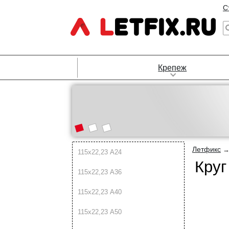
С
Крепеж
Летфикс
115х22,23 A24
Круг
115х22,23 A36
115х22,23 A40
115х22,23 A50