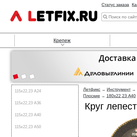
Статус заказа
Ка
Крепеж
Летфикс
Инструмент
→
→
115х22,23 A24
Плоские
180х22,23 A40
→
115х22,23 A36
Круг лепес
115х22,23 A40
115х22,23 A50