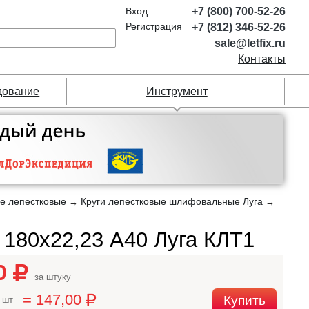
Вход
+7 (800) 700-52-26
Регистрация
+7 (812) 346-52-26
sale@letfix.ru
Контакты
дование
Инструмент
е лепестковые
Круги лепестковые шлифовальные Луга
→
→
180х22,23 A40 Луга КЛТ1
00
за штуку
= 147,00
Купить
 шт