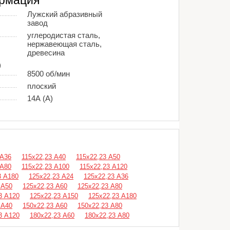
рмация
Лужский абразивный
завод
углеродистая сталь,
нержавеющая сталь,
древесина
)
8500 об/мин
плоский
14А (А)
 A36
115х22,23 A40
115х22,23 A50
 A80
115х22,23 A100
115х22,23 A120
3 A180
125х22,23 A24
125х22,23 A36
 A50
125х22,23 A60
125х22,23 A80
3 A120
125х22,23 A150
125х22,23 A180
 A40
150х22,23 A60
150х22,23 A80
3 A120
180х22,23 A60
180х22,23 A80