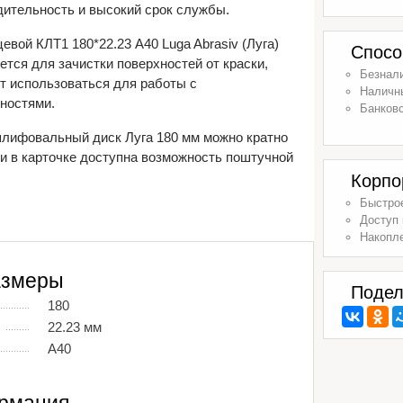
ительность и высокий срок службы.
евой КЛТ1 180*22.23 A40 Luga Abrasiv (Луга)
Спосо
ется для зачистки поверхностей от краски,
Безнал
т использоваться для работы с
Наличн
ностями.
Банковс
шлифовальный диск Луга 180 мм можно кратно
ли в карточке доступна возможность поштучной
Корпо
Быстрое
Доступ 
Накопл
азмеры
Подел
180
22.23 мм
A40