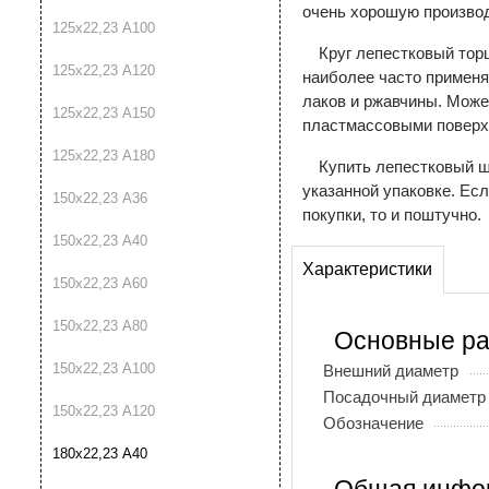
очень хорошую производ
125х22,23 A100
Круг лепестковый торц
125х22,23 A120
наиболее часто применя
лаков и ржавчины. Може
125х22,23 A150
пластмассовыми поверх
125х22,23 A180
Купить лепестковый 
указанной упаковке. Ес
150х22,23 A36
покупки, то и поштучно.
150х22,23 A40
Характеристики
150х22,23 A60
150х22,23 A80
Основные р
150х22,23 A100
Внешний диаметр
Посадочный диаметр
150х22,23 A120
Обозначение
180х22,23 A40