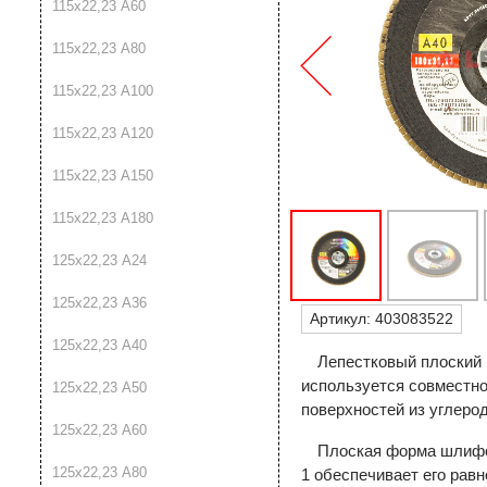
115х22,23 A60
115х22,23 A80
115х22,23 A100
115х22,23 A120
115х22,23 A150
115х22,23 A180
125х22,23 A24
125х22,23 A36
Артикул:
403083522
125х22,23 A40
Лепестковый плоский 
используется совместн
125х22,23 A50
поверхностей из углеро
125х22,23 A60
Плоская форма шлифо
125х22,23 A80
1 обеспечивает его рав