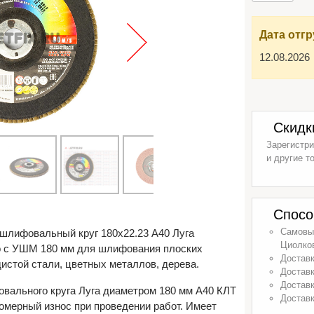
Дата отгр
12.08.2026
Скидк
Зарегистри
и другие т
Спосо
Самовыв
шлифовальный круг 180х22.23 A40 Луга
Циолков
о с УШМ 180 мм для шлифования плоских
Доставк
дистой стали, цветных металлов, дерева.
Доставк
Доставк
вального круга Луга диаметром 180 мм A40 КЛТ
Доставк
номерный износ при проведении работ. Имеет