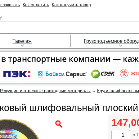
к заказать
Как оплатить
Как получить товар
Такелаж
Грузоподъемное обору
Режущие и отрезные расходные материалы
Круги шлифовальны
→
тковый шлифовальный плоский 
147,
x 1