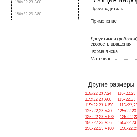
Общая инфо
180х22,23 A60
Производитель
180х22,23 A80
Применение
Допустимая (рабочая
скорость вращения
Форма диска
Материал
Другие размеры:
115х22,23 A24
115х22,23
115х22,23 A60
115х22,23
115х22,23 A150
115х22,2
125х22,23 A40
125х22,23
125х22,23 A100
125х22,2
150х22,23 A36
150х22,23
150х22,23 A100
150х22,2