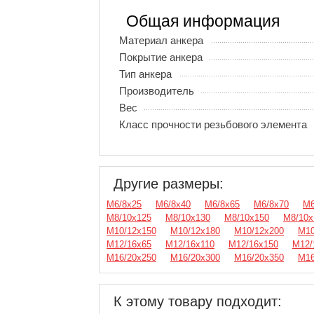
Общая информация
Материал анкера
Покрытие анкера
Тип анкера
Производитель
Вес
Класс прочности резьбового элемента
Другие размеры:
М6/8х25
М6/8х40
М6/8х65
М6/8х70
М6
М8/10х125
М8/10х130
М8/10х150
М8/10х
М10/12х150
М10/12х180
М10/12х200
М10
М12/16х65
М12/16х110
М12/16х150
М12/
М16/20х250
М16/20х300
М16/20х350
М16
К этому товару подходит: