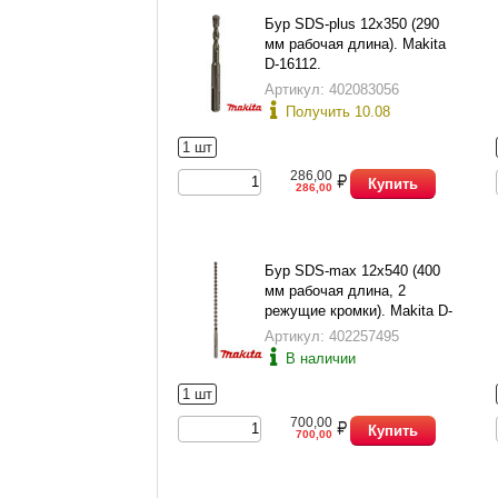
Бур SDS-plus 12х350 (290
мм рабочая длина). Makita
D-16112.
Артикул: 402083056
Получить 10.08
1 шт
286,00
Купить
286,00
Бур SDS-max 12х540 (400
мм рабочая длина, 2
режущие кромки). Makita D-
33881.
Артикул: 402257495
В наличии
1 шт
700,00
Купить
700,00