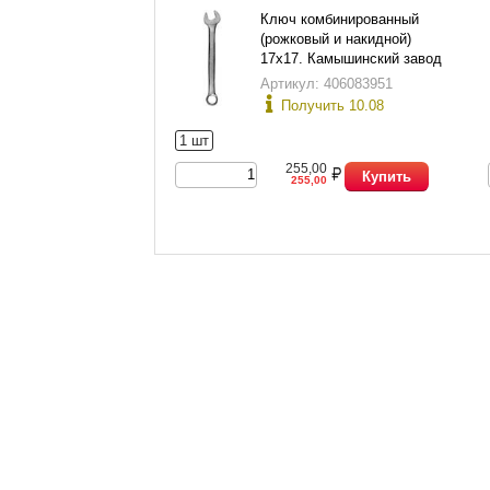
Ключ комбинированный
(рожковый и накидной)
17х17. Камышинский завод
слесарно-монтажного
Артикул: 406083951
инструмента.
Получить 10.08
1 шт
255,00
Купить
255,00