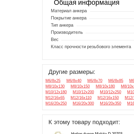
Общая информация
Материал анкера
Покрытие анкера
Тип анкера
Производитель
Вес
Класс прочности резьбового элемента
Другие размеры:
М6/8х25
М6/8х40
М6/8х70
М6/8х85
М6
М8/10х130
М8/10х150
М8/10х180
М8/10х
М10/12х180
М10/12х200
М10/12х250
М10
М12/16х65
М12/16х110
М12/16х150
М12/
М16/20х250
М16/20х300
М16/20х350
М16
К этому товару подходит:
Набор буров Makita D-20703