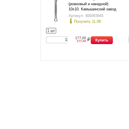
(рожковый и накидной)
10х10. Камышинский завод
слесарно-монтажного
Артикул: 406083945
инструмента.
Получить 11.08
1 шт
177,00
Купить
177,00