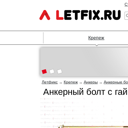
С
Крепеж
Летфикс
Крепеж
Анкеры
Анкерные б
→
→
→
Анкерный болт с га