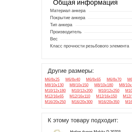
Общая информация
Материал анкера
Покрытие анкера
Тип анкера
Производитель
Вес
Класс прочности резьбового элемента
Другие размеры:
М6/8х25
М6/8х40
М6/8х65
М6/8х70
М6
М8/10х130
М8/10х150
М8/10х180
М8/10х
М10/12х180
М10/12х200
М10/12х250
М10
М12/16х65
М12/16х110
М12/16х150
М12/
М16/20х250
М16/20х300
М16/20х350
М16
К этому товару подходит:
Набор буров Makita D-20703