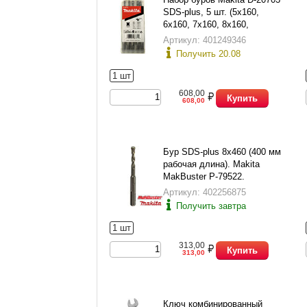
SDS-plus, 5 шт. (5х160,
6х160, 7х160, 8х160,
10х160), в пласт. футляре
Артикул: 401249346
Получить 20.08
1 шт
608,00
Купить
608,00
Бур SDS-plus 8х460 (400 мм
рабочая длина). Makita
MakBuster P-79522.
Артикул: 402256875
Получить завтра
1 шт
313,00
Купить
313,00
Ключ комбинированный