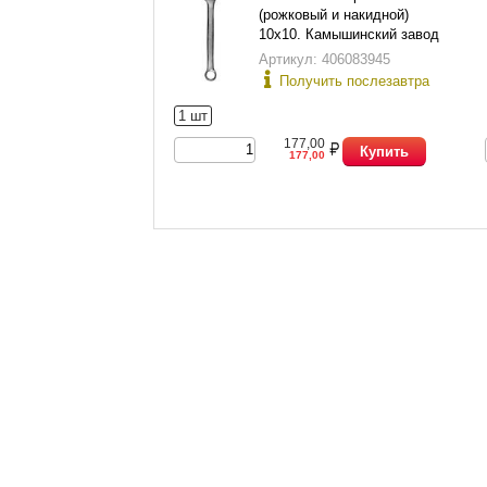
(рожковый и накидной)
10х10. Камышинский завод
слесарно-монтажного
Артикул: 406083945
инструмента.
Получить послезавтра
1 шт
177,00
Купить
177,00