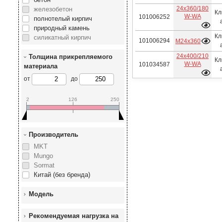
24х360/180
железобетон
Кл
W-WA
101006252
полнотелый кирпич
природный камень
Кл
силикатный кирпич
101006294
М24х360
24х400/210
Толщина прикрепляемого
Кл
W-WA
101034587
материала
от
до
2
126
250
Производитель
MKT
Mungo
Sormat
Китай (без бренда)
Модель
Рекомендуемая нагрузка на