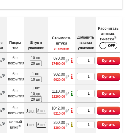
Рассчитать
автома­
Добавить
Стоимость
тически
е­
Покры­
Штук в
в заказ
штуки
ал
тие
упаковке
упаковок
упаковки
без
10 шт
870,00
ль
Купить
покрытия
20 шт
17400,00
без
1 шт
902,00
ль
Купить
покрытия
10 шт
9020,00
1 шт
без
1110,00
ль
Купить
10 шт
покрытия
22200,00
20 шт
без
1042,00
ль
Купить
1 шт
5 шт
покрытия
5210,00
желтый
260,00
ль
Купить
1 шт
5 шт
цинк
1300,00