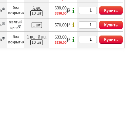
без
1 шт
639,00
ль
Купить
покрытия
10 шт
6390,00
желтый
570,00
ль
Купить
1 шт
цинк
без
1 шт
5 шт
633,00
ль
Купить
покрытия
10 шт
6330,00