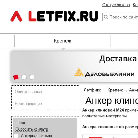
Статус заказа
Ка
Крепеж
Летфикс
Крепеж
Анк
→
→
Оцинкованные
Анкер клин
Нержавеющие
Анкер клиновой M24
примен
полнотелые материалы.
Тип
Анкера клиновые по разме
Сбросить фильтр
Анкерная гильза