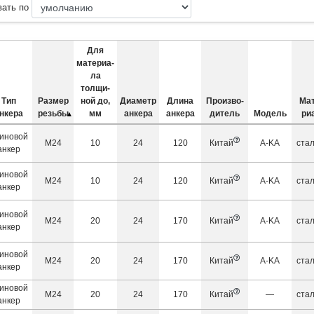
вать по
Для
материа­
ла
толщи­
Тип
Размер
ной до,
Диаметр
Длина
Произво­
Мат
нкера
резьбы
мм
анкера
анкера
дитель
Модель
ри
иновой
М24
10
24
120
Китай
A-KA
ста
анкер
иновой
М24
10
24
120
Китай
A-KA
ста
анкер
иновой
М24
20
24
170
Китай
A-KA
ста
анкер
иновой
М24
20
24
170
Китай
A-KA
ста
анкер
иновой
М24
20
24
170
Китай
—
ста
анкер