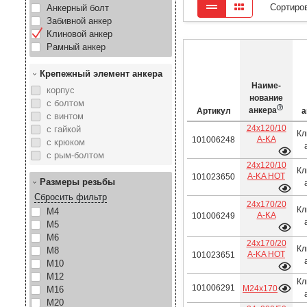
Сортиро
Анкерный болт
Забивной анкер
Клиновой анкер
Рамный анкер
Крепежный элемент анкера
Наиме­
корпус
нование
с болтом
анкера
Артикул
а
с винтом
24х120/10
с гайкой
Кл
A-KA
101006248
с крюком
с рым-болтом
24х120/10
Кл
A-KA HOT
101023650
Размеры резьбы
Сбросить фильтр
24х170/20
Кл
М4
A-KA
101006249
М5
М6
24х170/20
Кл
М8
A-KA HOT
101023651
М10
М12
Кл
101006291
М24х170
М16
М20