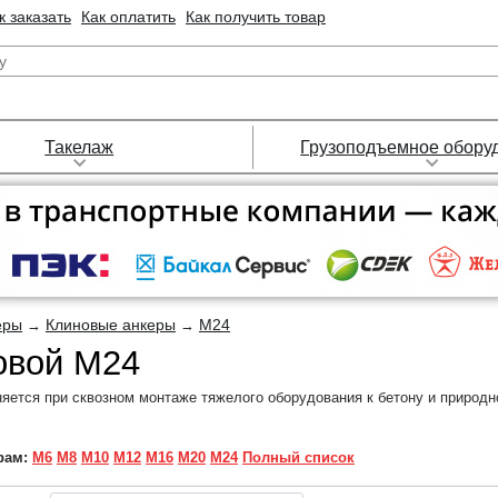
к заказать
Как оплатить
Как получить товар
Такелаж
Грузоподъемное обору
еры
Клиновые анкеры
M24
→
→
овой M24
яется при сквозном монтаже тяжелого оборудования к бетону и природн
рам:
М6
М8
М10
М12
М16
М20
М24
Полный список