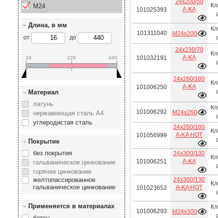
24х200/50
Кл
М24
A-KA
101025393
Длина, в мм
Кл
101311040
М24х200
от
до
24х230/70
Кл
A-KA
101032191
16
228
440
24х260/100
Кл
A-KA
101006250
Материал
латунь
Кл
101006292
М24х260
нержавеющая сталь А4
углеродистая сталь
24х260/100
Кл
A-KA HOT
101056999
Покрытие
без покрытия
24х300/130
Кл
A-KA
101006251
гальваническое цинкование
горячее цинкование
желтопассированное
24х300/130
Кл
гальваническое цинкование
A-KA HOT
101023652
Применяется в материалах
Кл
101006293
М24х300
бетон