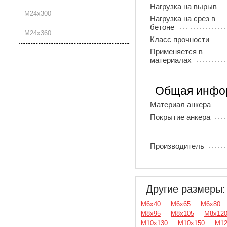
Нагрузка на вырыв
М24х300
Нагрузка на срез в
бетоне
М24х360
Класс прочности
Применяется в
материалах
Общая инфо
Материал анкера
Покрытие анкера
Производитель
Другие размеры:
М6х40
М6х65
М6х80
М8х95
М8х105
М8х12
М10х130
М10х150
М12