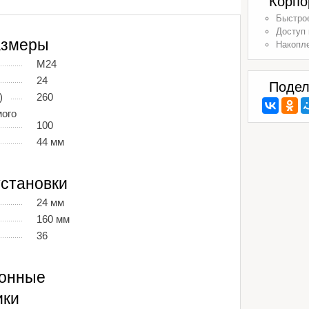
Корпо
Быстрое
Доступ 
азмеры
Накопл
М24
24
Подел
)
260
ого
100
44 мм
становки
24 мм
160 мм
36
ионные
ики