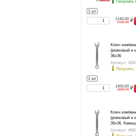
Получить 
1 шт
2160,00
2160,00
Ключ комбин
(рожковый и 
36х36
Артикул: 406
Получить 
1 шт
1800,00
1800,00
Ключ комбин
(рожковый и 
36х36. Камыш
слесарно-мон
Артикул: 406
инструмента.