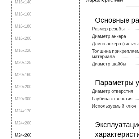
М16х140
М16х160
Основные р
М16х180
Размер резьбы
Диаметр анкера
М16х200
Длина анкера (гильзы
М16х220
Толщина прикрепляем
материала
М20х125
Диаметр шайбы
М20х160
Параметры у
М20х200
Диаметр отверстия
Глубина отверстия
М20х300
Используемый ключ
М24х170
М24х200
Эксплуатац
характерист
М24х260