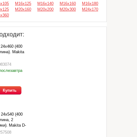
х105
М16х125
М16х140
М16х160
М16х180
х125
М20х160
М20х200
М20х300
М24х170
х360
одходит:
 24х460 (400
лина). Makita
083074
послезавтра
Купить
24х540 (400
лина, 2
ки). Makita D-
257508