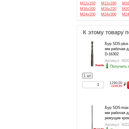
М12х150
М12х180
М16
М16х200
М16х220
М20
М24х200
М24х300
М24
К этому товару п
Бур SDS-plus
мм рабочая д
D-16302.
Артикул: 402
Получить 
1 шт
1290,00
1290,00
Бур SDS-max 
мм рабочая д
режущие кром
34023.
Артикул: 402