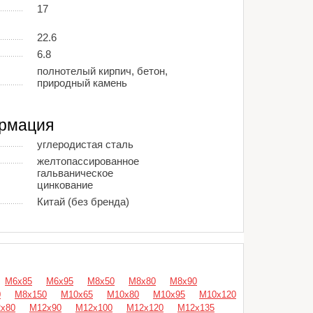
17
22.6
6.8
полнотелый кирпич, бетон,
природный камень
рмация
углеродистая сталь
желтопассированное
гальваническое
цинкование
Китай (без бренда)
М6х85
М6х95
М8х50
М8х80
М8х90
0
М8х150
М10х65
М10х80
М10х95
М10х120
х80
М12х90
М12х100
М12х120
М12х135