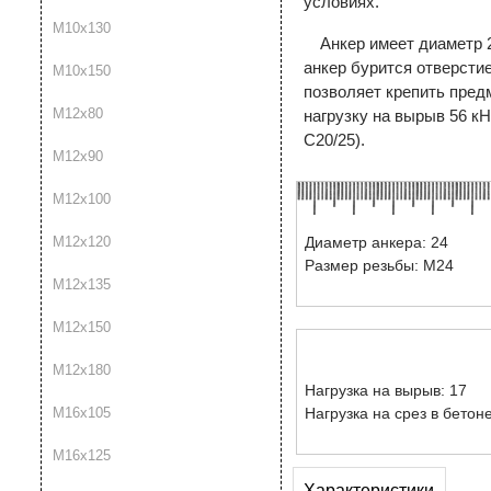
условиях.
М10х130
Анкер имеет диаметр 
анкер бурится отверсти
М10х150
позволяет крепить пред
М12х80
нагрузку на вырыв 56 кН
C20/25).
М12х90
М12х100
М12х120
Диаметр анкера: 24
Размер резьбы: М24
М12х135
М12х150
М12х180
Нагрузка на вырыв: 17
М16х105
Нагрузка на срез в бетоне
М16х125
Характеристики