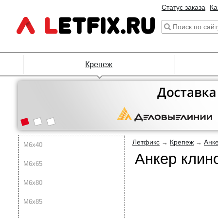
Статус заказа
Ка
Крепеж
Летфикс
Крепеж
Анк
→
→
М6х40
Анкер клин
М6х65
М6х80
М6х85