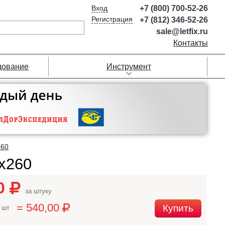
Вход
+7 (800) 700-52-26
Регистрация
+7 (812) 346-52-26
sale@letfix.ru
Контакты
дование
Инструмент
260
х260
00
за штуку
= 540,00
Купить
 шт