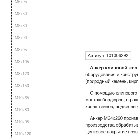
М6х95
М8х50
М8х80
М8х90
М8х95
Артикул:
101006292
М8х105
Анкер клиновой жел
М8х120
оборудования и констру
(природный камень, кирп
М8х150
С помощью клинового 
М10х65
монтаж бордюров, ограж
кронштейнов, подвесных
М10х80
Анкер М24х260 произв
М10х95
производства обрабатыв
Цинковое покрытие позв
М10х120