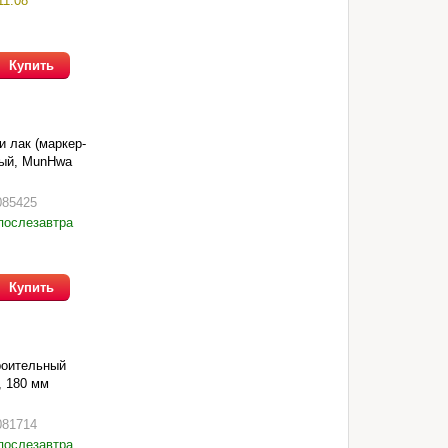
11.08
Купить
 лак (маркер-
ный, MunHwa
085425
послезавтра
Купить
роительный
, 180 мм
081714
послезавтра