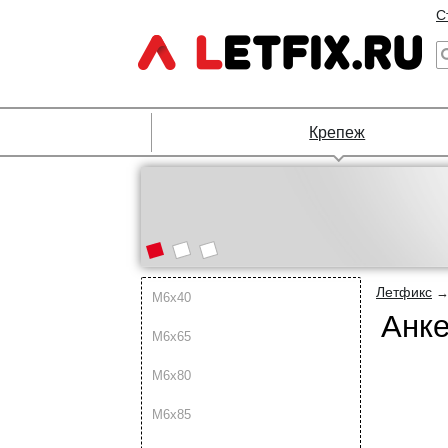
С
Крепеж
Летфикс
М6х40
Анке
М6х65
М6х80
М6х85