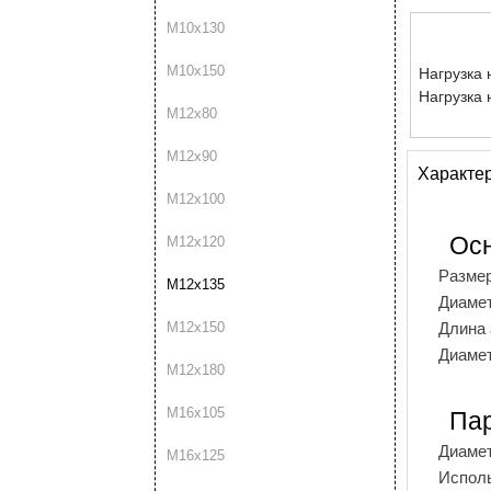
М10х130
М10х150
Нагрузка 
Нагрузка 
М12х80
М12х90
Характе
М12х100
Ос
М12х120
Разме
М12х135
Диамет
Длина 
М12х150
Диаме
М12х180
М16х105
Пар
Диамет
М16х125
Испол