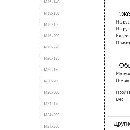
М16х140
Экс
М16х160
Нагруз
М16х180
Нагруз
Класс 
М16х200
Примен
М16х220
М20х125
Об
М20х160
Матери
Покрыт
М20х200
Произ
М20х300
Вес
М24х170
М24х200
Други
М24х260