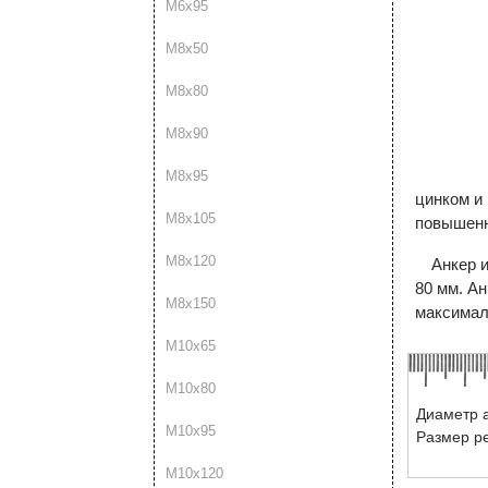
М6х95
М8х50
М8х80
М8х90
М8х95
цинком и
М8х105
повышенн
М8х120
Анкер 
80 мм. А
М8х150
максималь
М10х65
М10х80
Диаметр а
М10х95
Размер р
М10х120