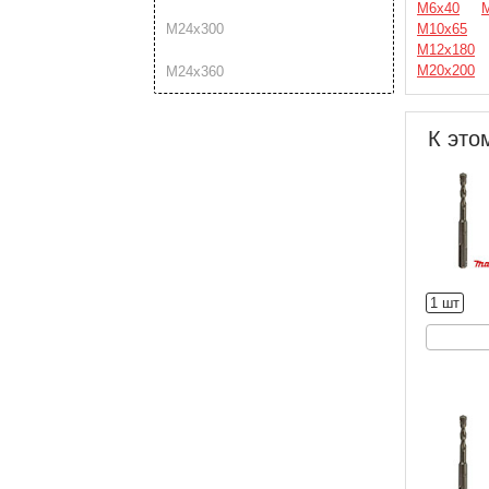
М6х40
М10х65
М24х300
М12х180
М20х200
М24х360
К это
1 шт