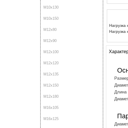
М10х130
М10х150
Нагрузка 
М12х80
Нагрузка 
М12х90
Характе
М12х100
М12х120
Ос
М12х135
Разме
Диамет
М12х150
Длина 
М12х180
Диаме
М16х105
Пар
М16х125
Диамет