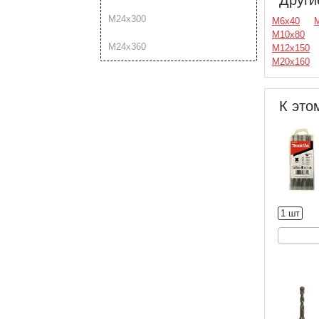
М24х300
М6х40
М10х80
М24х360
М12х150
М20х160
К это
1 шт