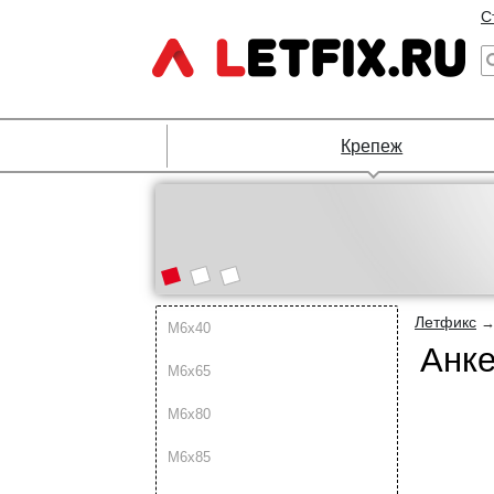
С
Крепеж
Летфикс
М6х40
Анке
М6х65
М6х80
М6х85