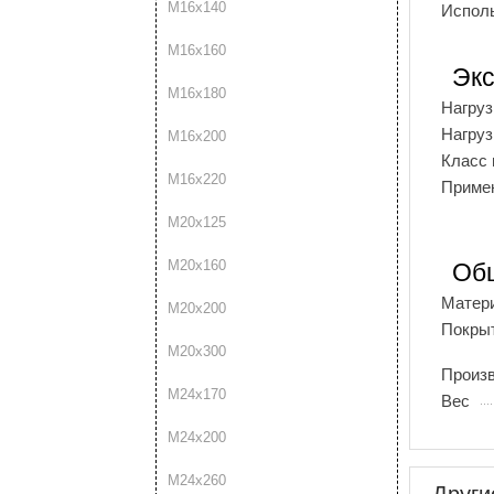
М16х140
Испол
М16х160
Экс
М16х180
Нагруз
Нагруз
М16х200
Класс 
М16х220
Примен
М20х125
М20х160
Об
Матери
М20х200
Покрыт
М20х300
Произ
М24х170
Вес
М24х200
М24х260
Други