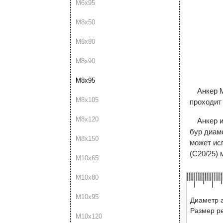
М6х95
М8х50
М8х80
М8х90
М8х95
Анкер 
М8х105
проходит
М8х120
Анкер 
бур диам
М8х150
может ис
(С20/25) 
М10х65
М10х80
М10х95
Диаметр а
Размер р
М10х120