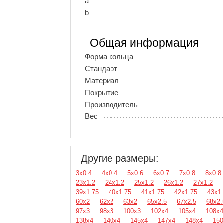
a
b
Общая информация
Форма кольца
Стандарт
Материал
Покрытие
Производитель
Вес
Другие размеры:
3х0.4
4х0.4
5х0.6
6х0.7
7х0.8
8х0.8
23х1.2
24х1.2
25х1.2
26х1.2
27х1.2
39х1.75
40х1.75
41х1.75
42х1.75
43х1
60х2
62х2
63х2
65х2.5
67х2.5
68х2.
97х3
98х3
100х3
102х4
105х4
108х4
138х4
140х4
145х4
147х4
148х4
150