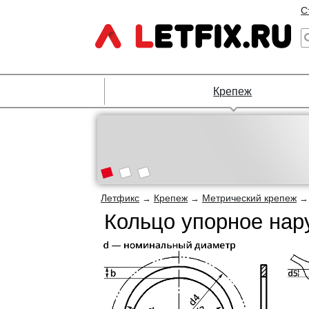
С
Крепеж
Летфикс
Крепеж
Метрический крепеж
→
→
Кольцо упорное нар