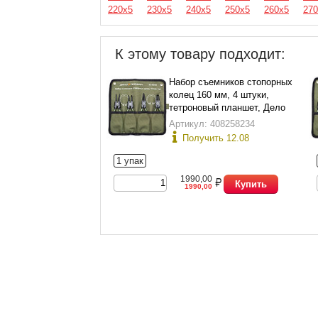
220х5
230х5
240х5
250х5
260х5
270
К этому товару подходит:
Набор съемников стопорных
колец 160 мм, 4 штуки,
тетроновый планшет, Дело
Техники 424040
Артикул: 408258234
Получить 12.08
1 упак
1990,00
Купить
1990,00