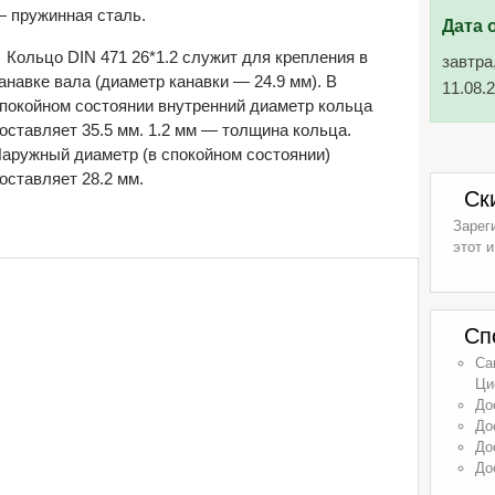
 пружинная сталь.
Дата 
Кольцо DIN 471 26*1.2 служит для крепления в
завтра
анавке вала (диаметр канавки — 24.9 мм). В
11.08.
покойном состоянии внутренний диаметр кольца
оставляет 35.5 мм. 1.2 мм — толщина кольца.
аружный диаметр (в спокойном состоянии)
оставляет 28.2 мм.
Ск
Зарег
этот и
Сп
Са
Ци
До
До
До
До