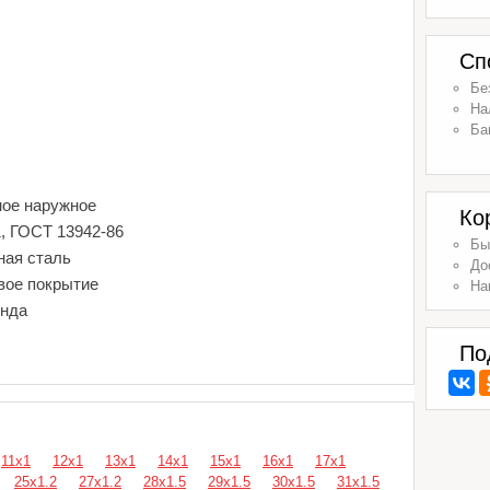
Сп
Бе
На
Ба
ное наружное
Ко
1, ГОСТ 13942-86
Бы
ная сталь
До
вое покрытие
На
енда
По
11х1
12х1
13х1
14х1
15х1
16х1
17х1
25х1.2
27х1.2
28х1.5
29х1.5
30х1.5
31х1.5