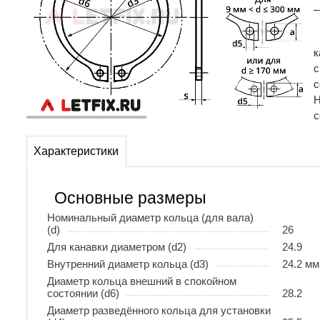
—
к
с
с
Н
с
Характеристики
Основные размеры
Номинальный диаметр кольца (для вала)
(d)
26
Для канавки диаметром (d2)
24.9
Внутренний диаметр кольца (d3)
24.2 мм
Диаметр кольца внешний в спокойном
состоянии (d6)
28.2
Диаметр разведённого кольца для установки