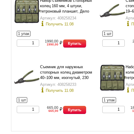
Набор съемников стопорных
Съе
колец 160 мм, 4 штуки,
стоп
тетроновый планшет, Дело
19–6
Техники 424040
мм, 
Артикул: 408258234
Арти
Получить 11.08
П
1 упак
1 шт
1990,00
Купить
1990,00
Съемник для наружных
Набо
стопорных колец диаметром
коле
40–100 мм, изогнутый, 230
тетр
мм, Дело Техники 423231
Техн
Артикул: 408258233
Арти
Получить 11.08
П
1 шт
1 упак
665,00
1
Купить
665,00
1