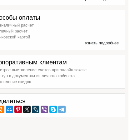
особы оплаты
зналичный расчет
личный расчет
нковской картой
узнать подробнее
рпоративным клиентам
строе выставление счетов при онлайн-заказе
ступ к документам из личного кабинета
копление скидок
делиться