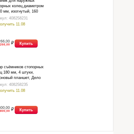
мник для наружных
орных колец диаметром
0 мм, изогнутый, 160
Дело Техники 423161
кул: 408258231
олучить 11.08
266,00
Купить
266,00
р съёмников стопорных
ц 180 мм, 4 штуки,
оновый планшет, Дело
ики 424041
кул: 408258235
олучить 11.08
800,00
Купить
800,00