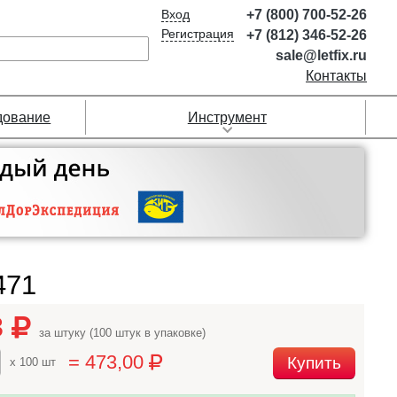
Вход
+7 (800) 700-52-26
Регистрация
+7 (812) 346-52-26
sale@letfix.ru
Контакты
дование
Инструмент
471
3
за штуку (100 штук в упаковке)
= 473,00
Купить
x 100 шт