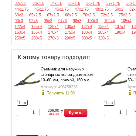
32х1.5
33х1.5
34х1.5
35х1.5
36х1.75
37х1.75
38х1
44х1.75
45х1.75
46х1.75
47х1.75
48х1.75
50х2
52х
63х2
65х2.5
67х2.5
68х2.5
70х2.5
72х2.5
75х2.5
90х3
92х3
95х3
97х3
98х3
100х3
102х4
105х4
122х4
125х4
128х4
130х4
132х4
135х4
137х4
13
160х4
165х4
170х4
175х4
180х4
185х4
190х4
19
250х5
260х5
270х5
290х5
300х5
320х5
К этому товару подходит:
Съемник для наружных
Съе
стопорных колец диаметром
стоп
19–60 мм, прямой, 160 мм,
50–1
Дело Техники 422161
Дело
Артикул: 408258228
Арти
Получить 11.08
П
1 шт
1 шт
266,00
Купить
266,00