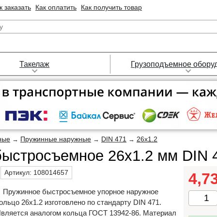
к заказать
Как оплатить
Как получить товар
Такелаж
Грузоподъемное обору
ные
Пружинные наружные
DIN 471
26х1.2
→
→
→
быстросъемное 26х1.2 мм DIN 
Артикул:
108014657
4,7
Пружинное быстросъемное упорное наружное
ольцо 26х1.2 изготовлено по стандарту DIN 471.
вляется аналогом кольца ГОСТ 13942-86. Материал