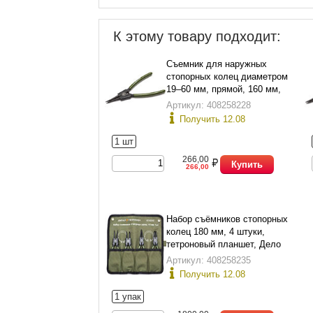
К этому товару подходит:
Съемник для наружных
стопорных колец диаметром
19–60 мм, прямой, 160 мм,
Дело Техники 422161
Артикул: 408258228
Получить 12.08
1 шт
266,00
Купить
266,00
Набор съёмников стопорных
колец 180 мм, 4 штуки,
тетроновый планшет, Дело
Техники 424041
Артикул: 408258235
Получить 12.08
1 упак