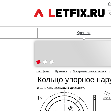
С
Крепеж
Летфикс
Крепеж
Метрический крепеж
→
→
Кольцо упорное нар