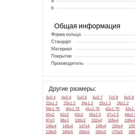
a
b
Общая информация
Форма кольца
Стандарт
Материал
Покрытие
Производитель
Другие размеры:
3х0.4
4х0.4
5х0.6
6х0.7
7х0.8
8х0.8
22х1.2
23х1.2
24х1.2
25х1.2
26х1.2
39х1.75
40х1.75
41х1.75
42х1.75
43х1
60х2
62х2
63х2
65х2.5
67х2.5
68х2.
97х3
98х3
100х3
102х4
105х4
108х4
140х4
145х4
147х4
148х4
150х4
155
230х5
240х5
250х5
260х5
270х5
290