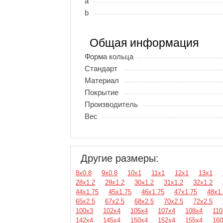
a
b
Общая информация
Форма кольца
Стандарт
Материал
Покрытие
Производитель
Вес
Другие размеры:
8х0.8
9х0.8
10х1
11х1
12х1
13х1
28х1.2
29х1.2
30х1.2
31х1.2
32х1.2
44х1.75
45х1.75
46х1.75
47х1.75
48х1
65х2.5
67х2.5
68х2.5
70х2.5
72х2.5
100х3
102х4
105х4
107х4
108х4
110
142х4
145х4
150х4
152х4
155х4
160