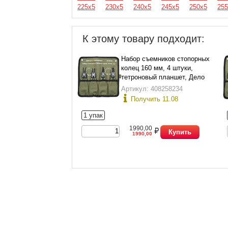
225х5
230х5
240х5
245х5
250х5
255
К этому товару подходит:
Набор съемников стопорных
колец 160 мм, 4 штуки,
тетроновый планшет, Дело
Техники 424040
Артикул: 408258234
Получить 11.08
1 упак
1990,00
Купить
1990,00