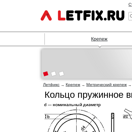
С
Крепеж
Летфикс
Крепеж
Метрический крепеж
→
→
Кольцо пружинное в