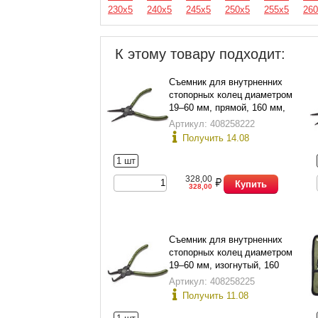
230х5
240х5
245х5
250х5
255х5
260
К этому товару подходит:
Съемник для внутрненних
стопорных колец диаметром
19–60 мм, прямой, 160 мм,
Дело Техники 420161
Артикул: 408258222
Получить 14.08
1 шт
328,00
Купить
328,00
Съемник для внутрненних
стопорных колец диаметром
19–60 мм, изогнутый, 160
мм, Дело Техники 421161
Артикул: 408258225
Получить 11.08