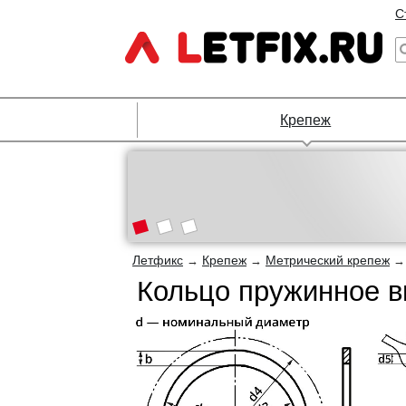
С
Крепеж
Летфикс
Крепеж
Метрический крепеж
→
→
Кольцо пружинное в