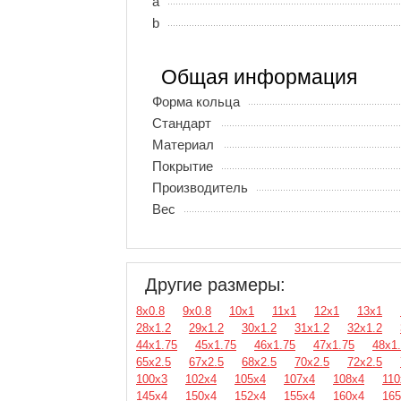
a
b
Общая информация
Форма кольца
Стандарт
Материал
Покрытие
Производитель
Вес
Другие размеры:
8х0.8
9х0.8
10х1
11х1
12х1
13х1
28х1.2
29х1.2
30х1.2
31х1.2
32х1.2
44х1.75
45х1.75
46х1.75
47х1.75
48х1
65х2.5
67х2.5
68х2.5
70х2.5
72х2.5
100х3
102х4
105х4
107х4
108х4
110
145х4
150х4
152х4
155х4
160х4
165