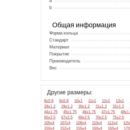
a
b
Общая информация
Форма кольца
Стандарт
Материал
Покрытие
Производитель
Вес
Другие размеры:
8х0.8
9х0.8
10х1
11х1
12х1
13х1
28х1.2
29х1.2
30х1.2
31х1.2
32х1.2
44х1.75
45х1.75
46х1.75
47х1.75
48х1
65х2.5
67х2.5
68х2.5
70х2.5
75х2.5
105х4
107х4
108х4
110х4
112х4
115
150х4
152х4
155х4
160х4
165х4
170