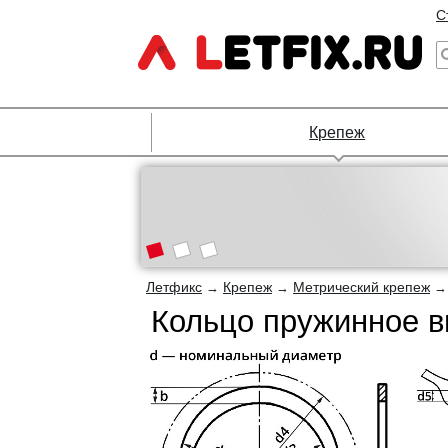
С
Крепеж
Летфикс
Крепеж
Метрический крепеж
→
→
Кольцо пружинное в