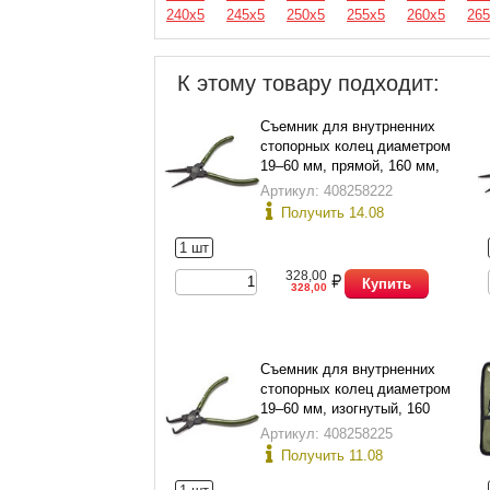
240х5
245х5
250х5
255х5
260х5
265
К этому товару подходит:
Съемник для внутрненних
стопорных колец диаметром
19–60 мм, прямой, 160 мм,
Дело Техники 420161
Артикул: 408258222
Получить 14.08
1 шт
328,00
Купить
328,00
Съемник для внутрненних
стопорных колец диаметром
19–60 мм, изогнутый, 160
мм, Дело Техники 421161
Артикул: 408258225
Получить 11.08