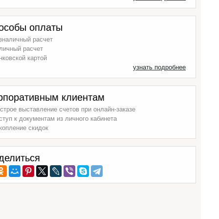
особы оплаты
зналичный расчет
личный расчет
нковской картой
узнать подробнее
рпоративным клиентам
строе выставление счетов при онлайн-заказе
ступ к документам из личного кабинета
копление скидок
делиться