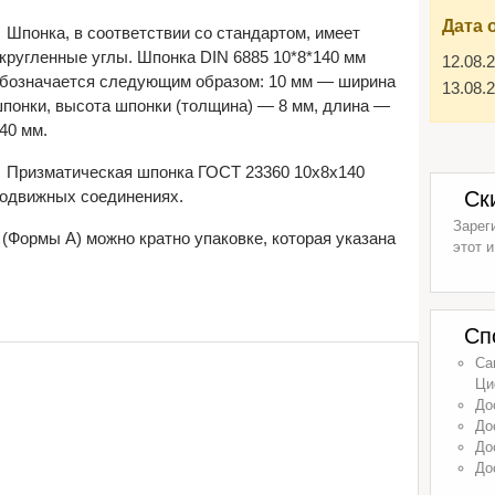
Дата 
Шпонка, в соответствии со стандартом, имеет
кругленные углы. Шпонка DIN 6885 10*8*140 мм
12.08.
бозначается следующим образом: 10 мм — ширина
13.08.
понки, высота шпонки (толщина) — 8 мм, длина —
40 мм.
Призматическая шпонка ГОСТ 23360 10х8х140
подвижных соединениях.
Ск
Зарег
(Формы А) можно кратно упаковке, которая указана
этот и
Сп
Са
Ци
До
До
До
До