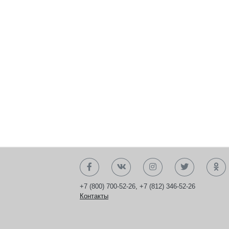
+7 (800) 700-52-26
,
+7 (812) 346-52-26
Контакты