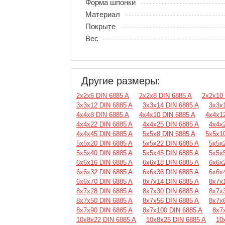
Форма шпонки
Материал
Покрыте
Вес
Другие размеры:
2х2х6 DIN 6885 A
2х2х8 DIN 6885 A
2х2х10
3х3х12 DIN 6885 A
3х3х14 DIN 6885 A
3х3х
4х4х8 DIN 6885 A
4х4х10 DIN 6885 A
4х4х1
4х4х22 DIN 6885 A
4х4х25 DIN 6885 A
4х4х
4х4х45 DIN 6885 A
5х5х8 DIN 6885 A
5х5х1
5х5х20 DIN 6885 A
5х5х22 DIN 6885 A
5х5х
5х5х40 DIN 6885 A
5х5х45 DIN 6885 A
5х5х
6х6х16 DIN 6885 A
6х6х18 DIN 6885 A
6х6х
6х6х32 DIN 6885 A
6х6х36 DIN 6885 A
6х6х
6х6х70 DIN 6885 A
8х7х14 DIN 6885 A
8х7х
8х7х28 DIN 6885 A
8х7х30 DIN 6885 A
8х7х
8х7х50 DIN 6885 A
8х7х56 DIN 6885 A
8х7х
8х7х90 DIN 6885 A
8х7х100 DIN 6885 A
8х7
10х8х22 DIN 6885 A
10х8х25 DIN 6885 A
10