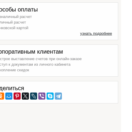
особы оплаты
зналичный расчет
личный расчет
нковской картой
узнать подробнее
рпоративным клиентам
строе выставление счетов при онлайн-заказе
ступ к документам из личного кабинета
копление скидок
делиться