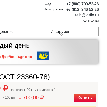
Вход
+7 (800) 700-52-26
Регистрация
+7 (812) 346-52-26
sale@letfix.ru
Контакты
дование
Инструмент
ГОСТ 23360-78)
0
за штуку (100 штук в упаковке)
= 700,00
Купить
x 100 шт