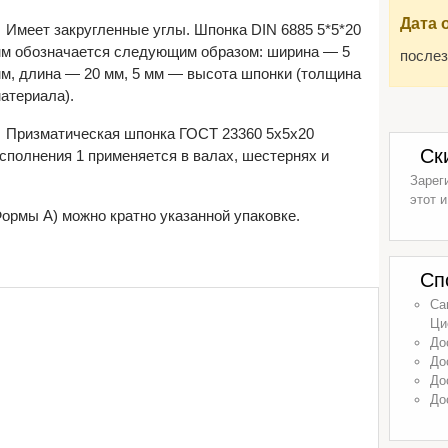
Дата 
Имеет закругленные углы. Шпонка DIN 6885 5*5*20
м обозначается следующим образом: ширина — 5
послез
м, длина — 20 мм, 5 мм — высота шпонки (толщина
атериала).
Призматическая шпонка ГОСТ 23360 5х5х20
Ск
сполнения 1 применяется в валах, шестернях и
Зарег
этот и
ормы А) можно кратно указанной упаковке.
Сп
Са
Ци
До
До
До
До