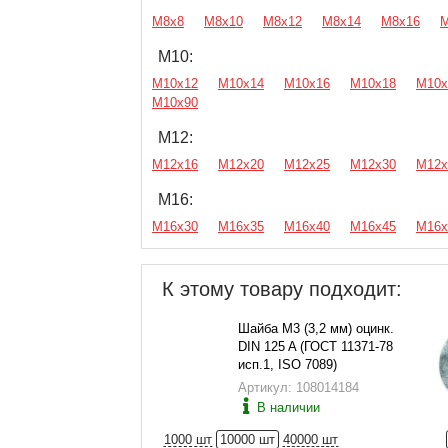
М8х8
М8х10
М8х12
М8х14
М8х16
М
М10:
М10х12
М10х14
М10х16
М10х18
М10х
М10х90
М12:
М12х16
М12х20
М12х25
М12х30
М12х
М16:
М16х30
М16х35
М16х40
М16х45
М16х
К этому товару подходит:
Шайба М3 (3,2 мм) оцинк.
DIN 125 A (ГОСТ 11371-78
исп.1, ISO 7089)
Артикул: 108014184
В наличии
1000 шт
10000 шт
40000 шт