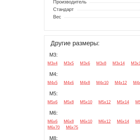
Производитель
Стандарт
Вес
Другие размеры:
М3:
М3х4
М3х5
М3х6
М3х8
М3х14
М3х
М4:
М4х5
М4х6
М4х8
М4х10
М4х12
М4
М5:
М5х6
М5х8
М5х10
М5х12
М5х14
М
М6:
М6х6
М6х8
М6х10
М6х12
М6х14
М
М6х70
М6х75
М8: