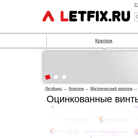
С
Крепеж
Летфикс
Крепеж
Метрический крепеж
→
→
Оцинкованные винты