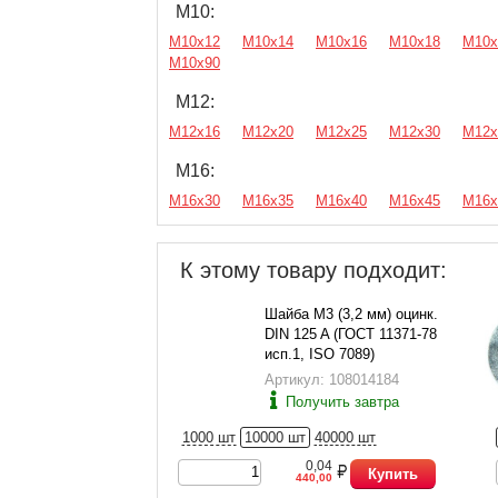
М10:
М10х12
М10х14
М10х16
М10х18
М10х
М10х90
М12:
М12х16
М12х20
М12х25
М12х30
М12х
М16:
М16х30
М16х35
М16х40
М16х45
М16х
К этому товару подходит:
Шайба М3 (3,2 мм) оцинк.
DIN 125 A (ГОСТ 11371-78
исп.1, ISO 7089)
Артикул: 108014184
Получить завтра
1000 шт
10000 шт
40000 шт
0,04
Купить
440,00