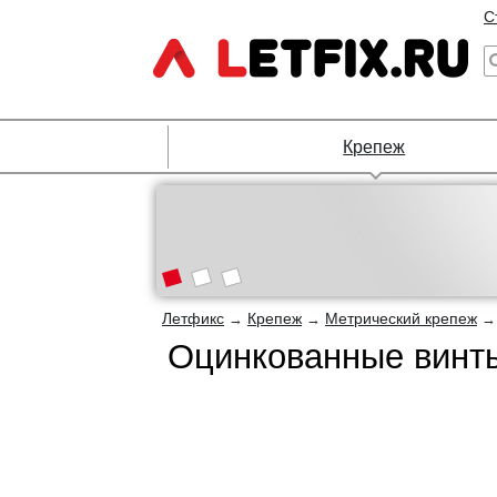
С
Крепеж
Летфикс
Крепеж
Метрический крепеж
→
→
Оцинкованные винты