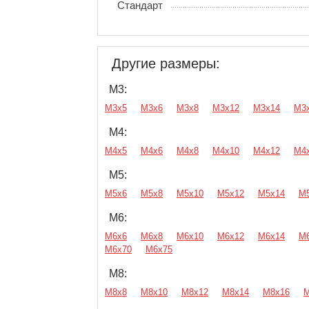
Стандарт
Другие размеры:
М3:
М3х5
М3х6
М3х8
М3х12
М3х14
М3
М4:
М4х5
М4х6
М4х8
М4х10
М4х12
М4
М5:
М5х6
М5х8
М5х10
М5х12
М5х14
М
М6:
М6х6
М6х8
М6х10
М6х12
М6х14
М
М6х70
М6х75
М8:
М8х8
М8х10
М8х12
М8х14
М8х16
М