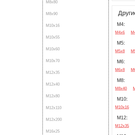
М8х80
Други
М8х90
М4:
М10х16
М4х6
М
М10х55
М5:
М10х60
М5х8
М
М10х70
М6:
М6х8
М
М12х35
М8:
М12х40
М8х40
М12х80
М10:
М10х16
М12х110
М12:
М12х200
М12х35
М16х25