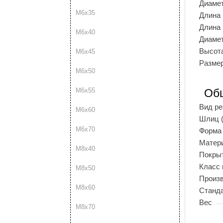
Диаме
М6х35
Длина
Длина
М6х40
Диамет
Высота
М6х45
Размер
М6х50
М6х55
Об
Вид р
М6х60
Шлиц (
М6х70
Форма 
Матер
М8х40
Покры
Класс 
М8х50
Произ
М8х60
Станд
Вес
М8х70