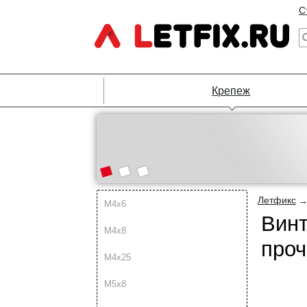
С
Крепеж
Летфикс
М4х6
Винт
М4х8
проч
М4х25
М5х8