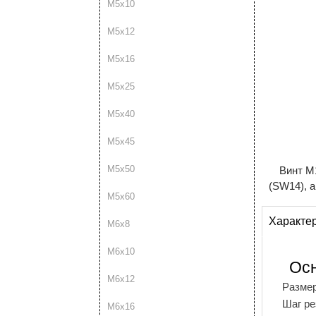
М5х10
М5х12
М5х16
М5х25
М5х40
М5х45
М5х50
Винт М
(SW14), а
М5х60
Характе
М6х8
М6х10
Ос
М6х12
Разме
Шаг р
М6х16