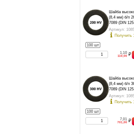
Шайба высок
(8,4 мм) б/п 
7089 (DIN 12
11371-78 исп.
Артикул: 108
Получить 
100 шт
1,10
110,00
Шайба высок
(8,4 мм) б/п 
7089 (DIN 12
11371-78 исп.
Артикул: 108
Получить 
100 шт
7,01
701,00