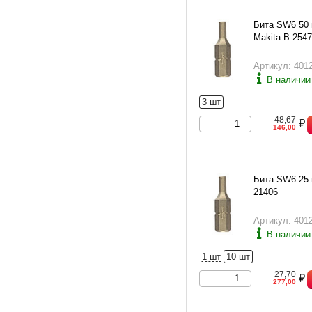
Бита SW6 50 
Makita B-254
Артикул: 401
В наличии
3 шт
48,67
146,00
Бита SW6 25 
21406
Артикул: 401
В наличии
1 шт
10 шт
27,70
277,00