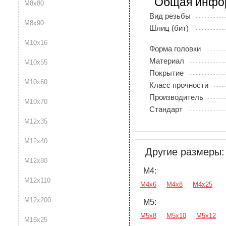
Общая инфо
М8х80
Вид резьбы
М8х90
Шлиц (бит)
М10х16
Форма головки
Материал
М10х55
Покрытие
М10х60
Класс прочности
Производитель
М10х70
Стандарт
М12х35
М12х40
Другие размеры:
М12х80
М4:
М12х110
М4х6
М4х8
М4х25
М12х200
М5:
М5х8
М5х10
М5х12
М16х25