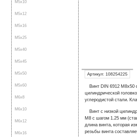
М5х10
М5х12
М5х16
М5х25
М5х40
М5х45
М5х50
Артикул:
108254225
М5х60
Винт DIN 6912 М8х50 
цилиндрической головко
М6х8
углеродистой стали. Кл
М6х10
Винт с низкой цилиндр
М8 с шагом 1.25 мм (ст
М6х12
длина винта, которая из
резьбы винта составляе
М6х16