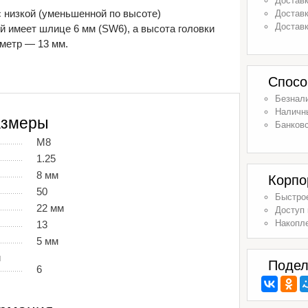
Доставк
с низкой (уменьшенной по высоте)
Доставк
Доставк
й имеет шлице 6 мм (SW6), а высота головки
аметр — 13 мм.
Спосо
Безнал
Наличн
азмеры
Банковс
М8
1.25
8 мм
Корпо
50
Быстрое
22 мм
Доступ 
Накопл
13
5 мм
й
Подел
6