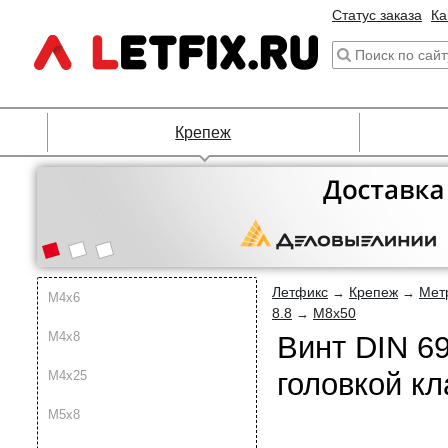
Статус заказа
Ка
Крепеж
Летфикс
Крепеж
Мет
→
→
М4х6
8.8
М8х50
→
М4х8
Винт DIN 6
головкой кл
М4х25
М5х8