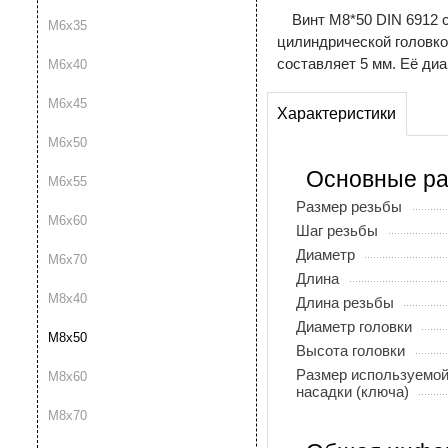
Винт М8*50 DIN 6912 
М6х35
цилиндрической головко
составляет 5 мм. Её ди
М6х40
М6х45
Характеристики
М6х50
Основные р
М6х55
Размер резьбы
М6х60
Шаг резьбы
Диаметр
М6х70
Длина
М8х40
Длина резьбы
Диаметр головки
М8х50
Высота головки
Размер используемо
М8х60
насадки (ключа)
М8х70