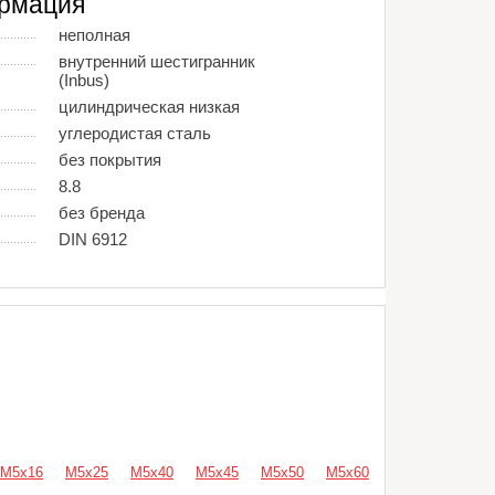
рмация
неполная
внутренний шестигранник
(Inbus)
цилиндрическая низкая
углеродистая сталь
без покрытия
8.8
без бренда
DIN 6912
М5х16
М5х25
М5х40
М5х45
М5х50
М5х60