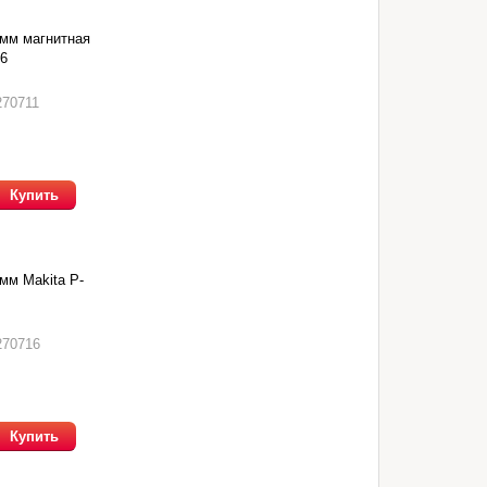
мм магнитная
76
270711
Купить
мм Makita P-
270716
Купить