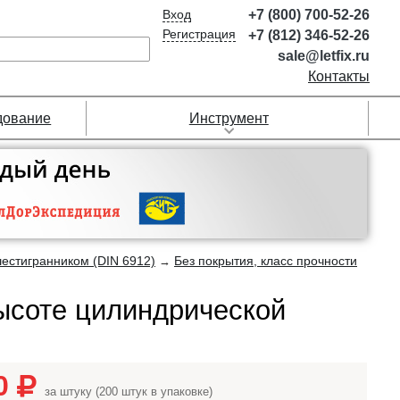
Вход
+7 (800) 700-52-26
Регистрация
+7 (812) 346-52-26
sale@letfix.ru
Контакты
дование
Инструмент
шестигранником (DIN 6912)
Без покрытия, класс прочности
→
ысоте цилиндрической
00
за штуку (200 штук в упаковке)