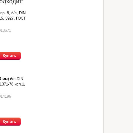
одходит:
пр. 8, б/п, DIN
15, 5927, ГОСТ
013571
Купить
4 мм) б/п DIN
1371-78 исп.1,
014196
Купить