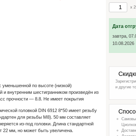
x 
Дата отгр
завтра, 07.
10.08.2026
Скидк
Зарегистри
с уменьшенной по высоте (низкой)
и другие т
й и внутренним шестигранником произведён из
асс прочности — 8.8. Не имеет покрытия
ической головкой DIN 6912 8*50 имеет резьбу
Спосо
андартен для резьбы М8). 50 мм составляет
Самовыв
меряется из-под головки. Длина стандартной
Циолков
т 22 мм, но может быть увеличена.
Доставк