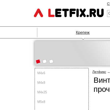
С
Крепеж
Летфикс
М4х6
Винт
М4х8
проч
М4х25
М5х8