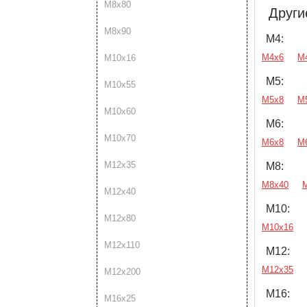
М8х80
Други
М8х90
М4:
М4х6
М
М10х16
М5:
М10х55
М5х8
М
М10х60
М6:
М10х70
М6х8
М
М12х35
М8:
М8х40
М12х40
М10:
М12х80
М10х16
М12х110
М12:
М12х35
М12х200
М16:
М16х25