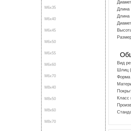
Диаме
М6х35
Длина
Длина
М6х40
Диамет
Высота
М6х45
Размер
М6х50
М6х55
Об
Вид р
М6х60
Шлиц (
М6х70
Форма 
Матер
М8х40
Покры
Класс 
М8х50
Произ
М8х60
Станд
М8х70