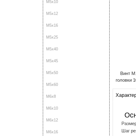
М5х10
М5х12
М5х16
М5х25
М5х40
М5х45
М5х50
Винт М
головки 
М5х60
Характе
М6х8
М6х10
Ос
М6х12
Разме
Шаг р
М6х16