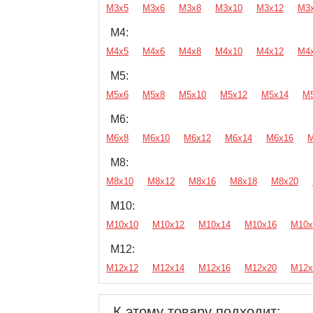
М3х5
М3х6
М3х8
М3х10
М3х12
М3
М4:
М4х5
М4х6
М4х8
М4х10
М4х12
М4
М5:
М5х6
М5х8
М5х10
М5х12
М5х14
М
М6:
М6х8
М6х10
М6х12
М6х14
М6х16
М
М8:
М8х10
М8х12
М8х16
М8х18
М8х20
М10:
М10х10
М10х12
М10х14
М10х16
М10х
М12:
М12х12
М12х14
М12х16
М12х20
М12х
К этому товару подходит: