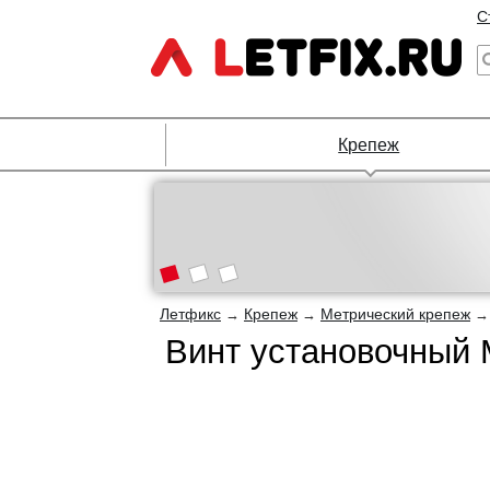
С
Крепеж
Летфикс
Крепеж
Метрический крепеж
→
→
Винт установочный 