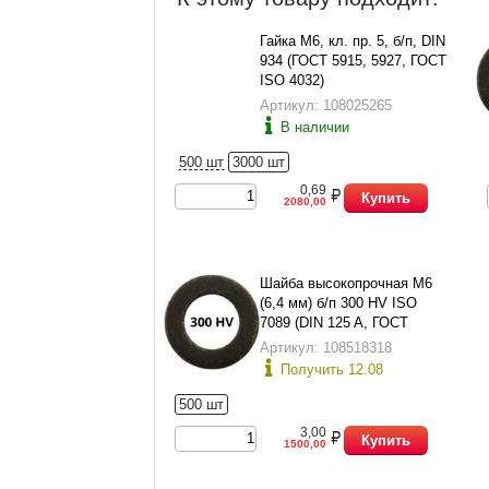
Гайка М6, кл. пр. 5, б/п, DIN
934 (ГОСТ 5915, 5927, ГОСТ
ISO 4032)
Артикул: 108025265
В наличии
500 шт
3000 шт
0,69
Купить
2080,00
Шайба высокопрочная М6
(6,4 мм) б/п 300 HV ISO
7089 (DIN 125 A, ГОСТ
11371-78 исп.1)
Артикул: 108518318
Получить 12.08
500 шт
3,00
Купить
1500,00