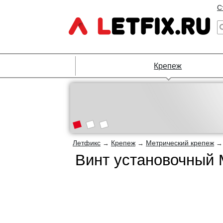
С
Крепеж
Летфикс
Крепеж
Метрический крепеж
→
→
Винт установочный 