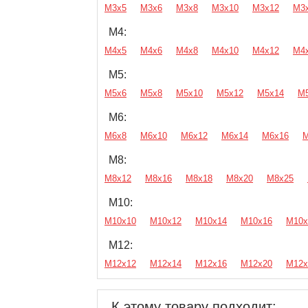
М3х5
М3х6
М3х8
М3х10
М3х12
М3
М4:
М4х5
М4х6
М4х8
М4х10
М4х12
М4
М5:
М5х6
М5х8
М5х10
М5х12
М5х14
М
М6:
М6х8
М6х10
М6х12
М6х14
М6х16
М
М8:
М8х12
М8х16
М8х18
М8х20
М8х25
М10:
М10х10
М10х12
М10х14
М10х16
М10х
М12:
М12х12
М12х14
М12х16
М12х20
М12х
К этому товару подходит: