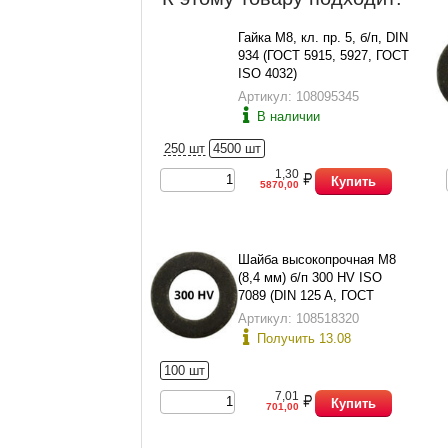
Гайка М8, кл. пр. 5, б/п, DIN
934 (ГОСТ 5915, 5927, ГОСТ
ISO 4032)
Артикул: 108095345
В наличии
250 шт
4500 шт
1,30
Купить
5870,00
Шайба высокопрочная М8
(8,4 мм) б/п 300 HV ISO
7089 (DIN 125 A, ГОСТ
11371-78 исп.1)
Артикул: 108518320
Получить 13.08
100 шт
7,01
Купить
701,00