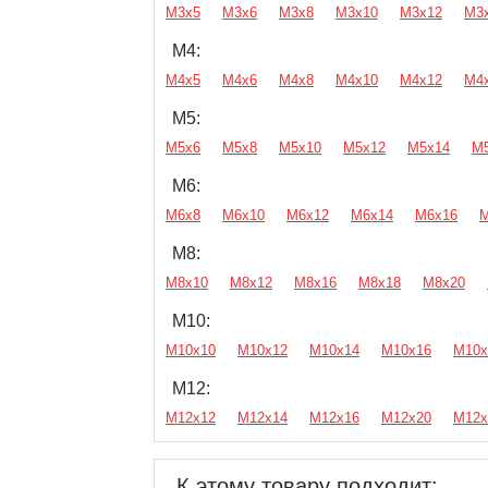
М3х5
М3х6
М3х8
М3х10
М3х12
М3
М4:
М4х5
М4х6
М4х8
М4х10
М4х12
М4
М5:
М5х6
М5х8
М5х10
М5х12
М5х14
М
М6:
М6х8
М6х10
М6х12
М6х14
М6х16
М
М8:
М8х10
М8х12
М8х16
М8х18
М8х20
М10:
М10х10
М10х12
М10х14
М10х16
М10х
М12:
М12х12
М12х14
М12х16
М12х20
М12х
К этому товару подходит: