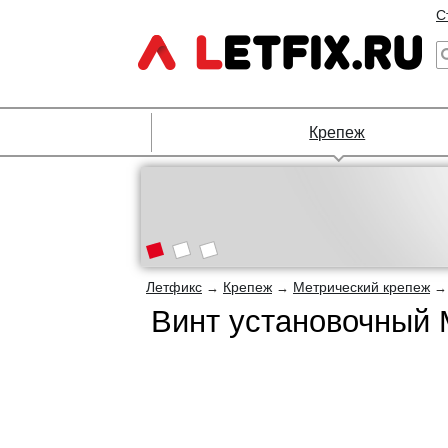
С
Крепеж
Летфикс
Крепеж
Метрический крепеж
→
→
Винт установочный 