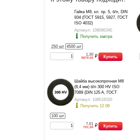
Гайка М8, кл. пр. 5, б/п, DIN
934 (ГОСТ 5915, 5927, ГОСТ
ISO 4032)
Артикул: 108095345
Получить завтра
250 шт
4500 шт
1,30
Купить
5870,00
Шайба высокопрочная М8
(8,4 мм) б/п 300 HV ISO
7089 (DIN 125 A, ГОСТ
11371-78 исп.1)
Артикул: 108518320
Получить 12.08
100 шт
7,01
Купить
701,00