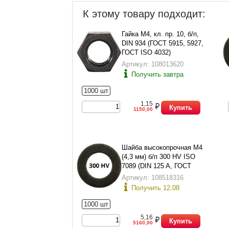
К этому товару подходит:
Гайка М4, кл. пр. 10, б/п,
DIN 934 (ГОСТ 5915, 5927,
ГОСТ ISO 4032)
Артикул: 108013620
Получить завтра
1000 шт
1,15
Купить
1150,00
Шайба высокопрочная М4
(4,3 мм) б/п 300 HV ISO
7089 (DIN 125 A, ГОСТ
11371-78 исп.1)
Артикул: 108518316
Получить 12.08
1000 шт
5,16
Купить
5160,00