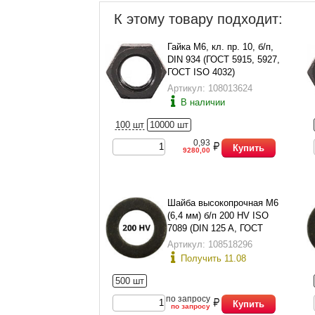
К этому товару подходит:
Гайка М6, кл. пр. 10, б/п,
DIN 934 (ГОСТ 5915, 5927,
ГОСТ ISO 4032)
Артикул: 108013624
В наличии
100 шт
10000 шт
0,93
Купить
9280,00
Шайба высокопрочная М6
(6,4 мм) б/п 200 HV ISO
7089 (DIN 125 A, ГОСТ
11371-78 исп.1)
Артикул: 108518296
Получить 11.08
500 шт
по запросу
Купить
по запросу