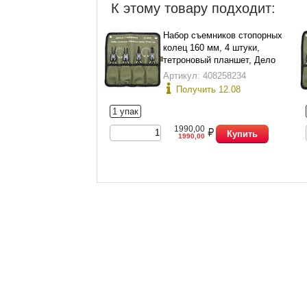
К этому товару подходит:
Набор съемников стопорных
колец 160 мм, 4 штуки,
тетроновый планшет, Дело
Техники 424040
Артикул: 408258234
Получить 12.08
1 упак
1990,00
Купить
1990,00