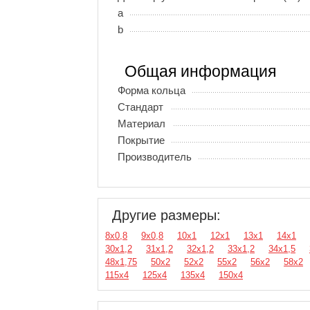
a
b
Общая информация
Форма кольца
Стандарт
Материал
Покрытие
Производитель
Другие размеры:
8х0,8
9х0,8
10х1
12х1
13х1
14х1
30х1,2
31х1,2
32х1,2
33х1,2
34х1,5
48х1,75
50х2
52х2
55х2
56х2
58х2
115х4
125х4
135х4
150х4